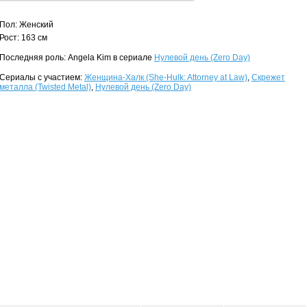
Пол: Женский
Рост: 163 см
Последняя роль: Angela Kim в сериале
Нулевой день (Zero Day)
Сериалы с участием:
Женщина-Халк (She-Hulk: Attorney at Law)
,
Скрежет
металла (Twisted Metal)
,
Нулевой день (Zero Day)