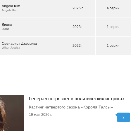
Angela Kim
2025 г.
4 серии
Angela Kim
Диана
2023 г.
1 серия
Diane
Сценарист Джессика
2022 г.
1 серия
Writer Jessica
Генерал погрязнет в политических интригах
Кастинг четвертого сезона «Короля Талсы»
19 мая 2026 г.
2