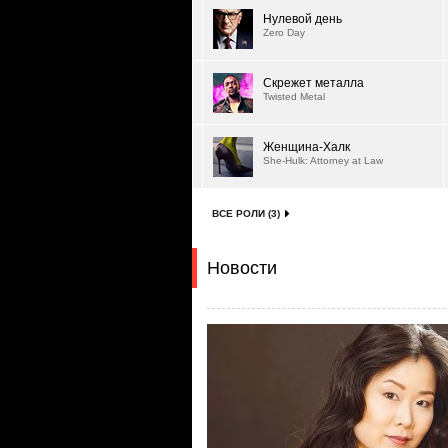
Нулевой день
Zero Day
Скрежет металла
Twisted Metal
Женщина-Халк
She-Hulk: Attorney at Law
ВСЕ РОЛИ (3)
Новости