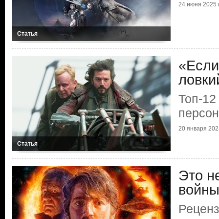
24 июня 2025 г
Статья
«Если
ловки
Топ-12
персо
20 января 2023
Статья
Это н
войны
Реценз