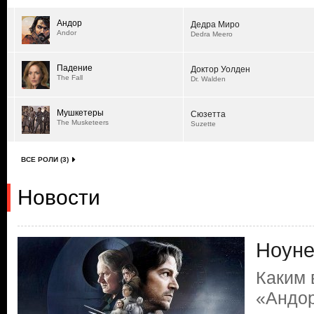
Андор
Дедра Миро
Andor
Dedra Meero
Падение
Доктор Уолден
The Fall
Dr. Walden
Мушкетеры
Сюзетта
The Musketeers
Suzette
ВСЕ РОЛИ (3)
Новости
Ноуне
Каким
«Андо