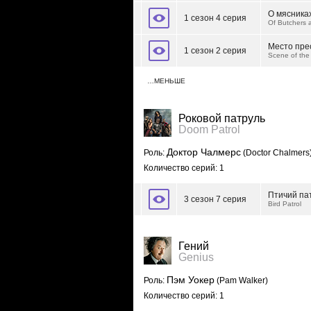
О мясника
1 сезон 4 серия
Of Butchers 
Место пре
1 сезон 2 серия
Scene of the
…МЕНЬШЕ
Роковой патруль
Doom Patrol
Доктор Чалмерс
Роль:
(Doctor Chalmers
Количество серий: 1
Птичий па
3 сезон 7 серия
Bird Patrol
Гений
Genius
Пэм Уокер
Роль:
(Pam Walker)
Количество серий: 1