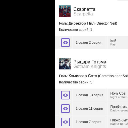
Скарпетта
Scarpetta
Директор Нил
Роль:
(Director Neil)
Количество серий: 1
Кей
1 сезон 2 серия
Kay
Рыцари Готэма
Gotham Knights
Комиссар Сото
Роль:
(Commissioner Sot
Количество серий: 5
Ночь Сов
1 сезон 13 серия
Night of the 
Проблемы 
1 сезон 11 серия
Daddy Issue
Плохо быт
1 сезон 7 серия
Bad to Be G