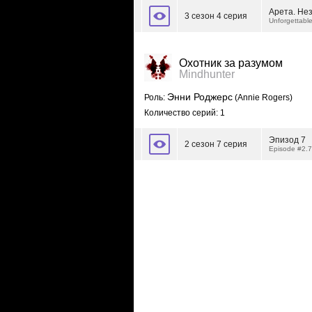
Арета. Не
3 сезон 4 серия
Unforgettabl
Охотник за разумом
Mindhunter
Энни Роджерс
Роль:
(Annie Rogers)
Количество серий: 1
Эпизод 7
2 сезон 7 серия
Episode #2.