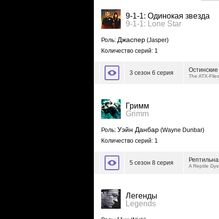
9-1-1: Одинокая звезда
9-1-1: Lone Star
Джаспер
Роль:
(Jasper)
Количество серий: 1
Остинские
3 сезон 6 серия
The ATX-File
Гримм
Grimm
Уэйн Данбар
Роль:
(Wayne Dunbar)
Количество серий: 1
Рептильна
5 сезон 8 серия
A Reptile Dys
Легенды
Legends