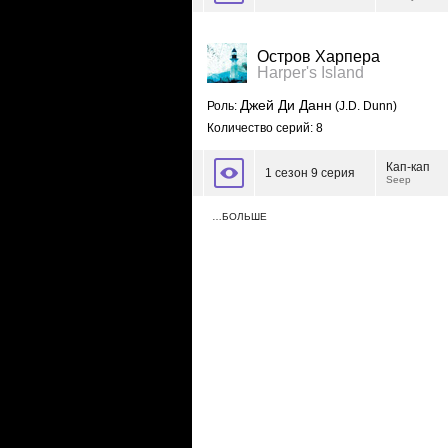
Остров Харпера
Harper's Island
Джей Ди Данн
Роль:
(J.D. Dunn)
Количество серий: 8
Кап-кап
1 сезон 9 серия
Seep
…БОЛЬШЕ