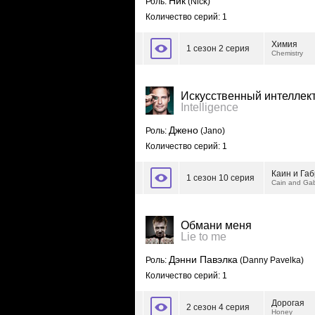
Ник
Роль:
(Nick)
Количество серий: 1
Химия
1 сезон 2 серия
Chemistry
Искусственный интеллек
Intelligence
Джено
Роль:
(Jano)
Количество серий: 1
Каин и Га
1 сезон 10 серия
Cain and Gab
Обмани меня
Lie to me
Дэнни Павэлка
Роль:
(Danny Pavelka)
Количество серий: 1
Дорогая
2 сезон 4 серия
Honey