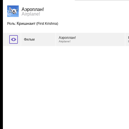
Аэроплан!
Airplane!
Кришнаит
Роль:
(First Krishna)
Аэроплан!
Фильм
Airplane!