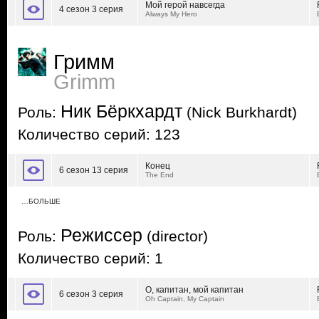
Мой герой навсегда
4 сезон 3 серия
Always My Hero
Гримм
Grimm
Ник Бёркхардт
Роль:
(Nick Burkhardt)
Количество серий: 123
Конец
6 сезон 13 серия
The End
…БОЛЬШЕ
Режиссер
Роль:
(director)
Количество серий: 1
О, капитан, мой капитан
6 сезон 3 серия
Oh Captain, My Captain