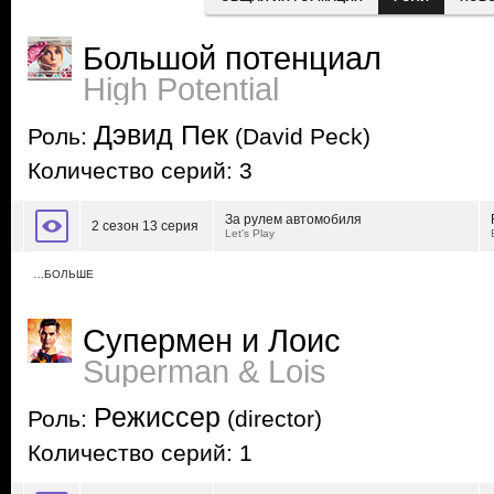
Большой потенциал
High Potential
Дэвид Пек
Роль:
(David Peck)
Количество серий: 3
За рулем автомобиля
2 сезон 13 серия
Let's Play
…БОЛЬШЕ
Супермен и Лоис
Superman & Lois
Режиссер
Роль:
(director)
Количество серий: 1