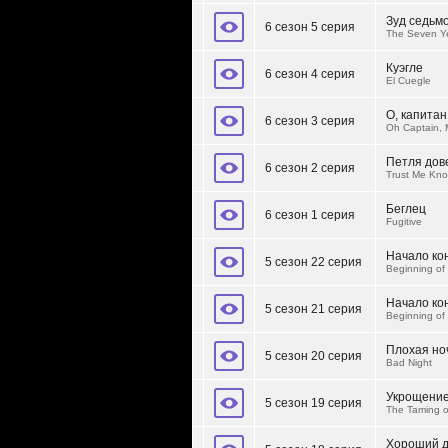
Зуд седьмо
6 сезон 5 серия
The Seven Ye
Куэгле
6 сезон 4 серия
El Cuegle
О, капитан
6 сезон 3 серия
Oh Captain, 
Петля дов
6 сезон 2 серия
Trust Me Kno
Беглец
6 сезон 1 серия
Fugitive
Начало кон
5 сезон 22 серия
Beginning of 
Начало кон
5 сезон 21 серия
Beginning of 
Плохая но
5 сезон 20 серия
Bad Night
Укрощение
5 сезон 19 серия
The Taming o
Хороший д