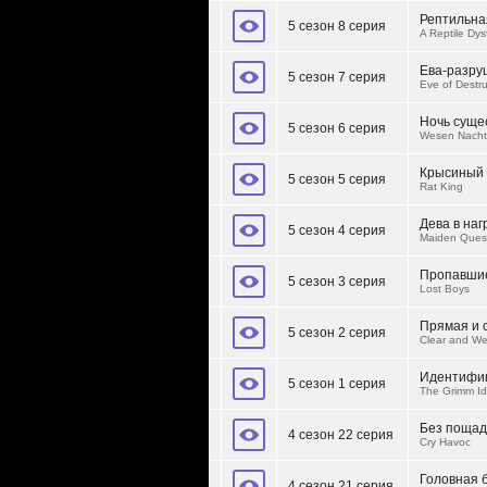
Рептильна
5 сезон 8 серия
A Reptile Dys
Ева-разру
5 сезон 7 серия
Eve of Destru
Ночь суще
5 сезон 6 серия
Wesen Nacht
Крысиный 
5 сезон 5 серия
Rat King
Дева в наг
5 сезон 4 серия
Maiden Ques
Пропавшие
5 сезон 3 серия
Lost Boys
Прямая и 
5 сезон 2 серия
Clear and W
Идентифи
5 сезон 1 серия
The Grimm Id
Без поща
4 сезон 22 серия
Cry Havoc
Головная 
4 сезон 21 серия