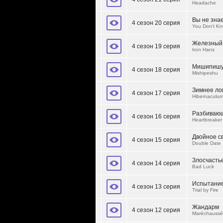
Headache
Вы не зна
4 сезон 20 серия
You Don't Kn
Железный
4 сезон 19 серия
Iron Hans
Мишипиш
4 сезон 18 серия
Mishipeshu
Зимнее ло
4 сезон 17 серия
Hibernaculu
Разбиваю
4 сезон 16 серия
Heartbreaker
Двойное с
4 сезон 15 серия
Double Date
Злосчасть
4 сезон 14 серия
Bad Luck
Испытание
4 сезон 13 серия
Trial by Fire
Жандарм
4 сезон 12 серия
Maréchausse