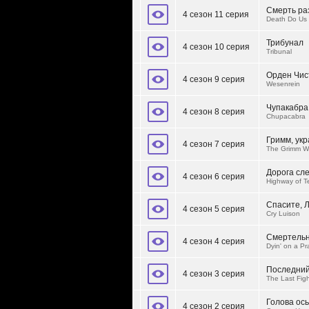
Смерть ра
4 сезон 11 серия
Death Do Us 
Трибунал
4 сезон 10 серия
Tribunal
Орден Чис
4 сезон 9 серия
Wesenrein
Чупакабра
4 сезон 8 серия
Chupacabra
Гримм, ук
4 сезон 7 серия
The Grimm Wh
Дорога сл
4 сезон 6 серия
Highway of T
Спасите, Л
4 сезон 5 серия
Cry Luison
Смертельн
4 сезон 4 серия
Dyin' on a Pr
Последний
4 сезон 3 серия
The Last Fig
Голова ос
4 сезон 2 серия