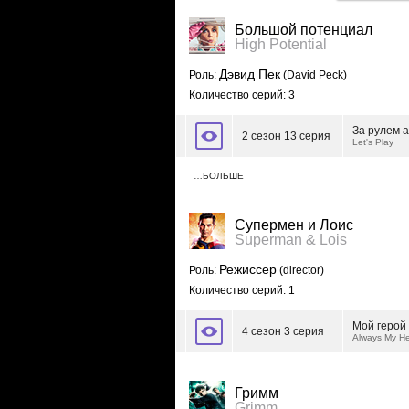
Большой потенциал
High Potential
Дэвид Пек
Роль:
(David Peck)
Количество серий: 3
За рулем 
2 сезон 13 серия
Let's Play
…БОЛЬШЕ
Супермен и Лоис
Superman & Lois
Режиссер
Роль:
(director)
Количество серий: 1
Мой герой
4 сезон 3 серия
Always My H
Гримм
Grimm