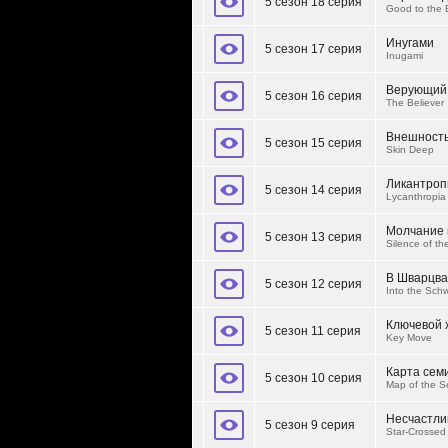
5 сезон 18 серия
Good to the
Инугами
5 сезон 17 серия
Inugami
Верующий
5 сезон 16 серия
The Believer
Внешность
5 сезон 15 серия
Skin Deep
Ликантроп
5 сезон 14 серия
Lycanthropia
Молчание 
5 сезон 13 серия
Silence of th
В Шварцва
5 сезон 12 серия
Into the Sch
Ключевой 
5 сезон 11 серия
Key Move
Карта сем
5 сезон 10 серия
Map of the S
Несчастли
5 сезон 9 серия
Star-Crossed