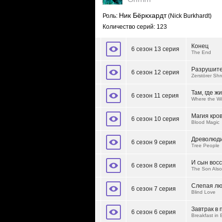
Ник Бёркхардт
Роль:
(Nick Burkhardt)
Количество серий: 123
Конец
6 сезон 13 серия
The End
Разрушите
6 сезон 12 серия
Zerstörer Sh
Там, где ж
6 сезон 11 серия
Where the Wi
Магия кро
6 сезон 10 серия
Blood Magic
Древолюд
6 сезон 9 серия
Tree People
И сын вос
6 сезон 8 серия
The Son Also
Слепая лю
6 сезон 7 серия
Blind Love
Завтрак в 
6 сезон 6 серия
Breakfast in