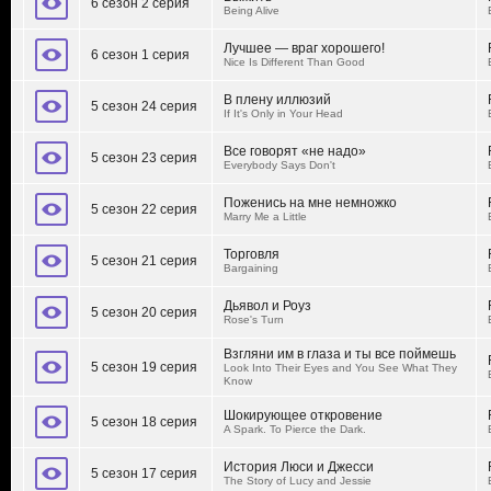
6 сезон 2 серия
Being Alive
Лучшее — враг хорошего!
6 сезон 1 серия
Nice Is Different Than Good
В плену иллюзий
5 сезон 24 серия
If It's Only in Your Head
Все говорят «не надо»
5 сезон 23 серия
Everybody Says Don't
Поженись на мне немножко
5 сезон 22 серия
Marry Me a Little
Торговля
5 сезон 21 серия
Bargaining
Дьявол и Роуз
5 сезон 20 серия
Rose's Turn
Взгляни им в глаза и ты все поймешь
5 сезон 19 серия
Look Into Their Eyes and You See What They
Know
Шокирующее откровение
5 сезон 18 серия
A Spark. To Pierce the Dark.
История Люси и Джесси
5 сезон 17 серия
The Story of Lucy and Jessie