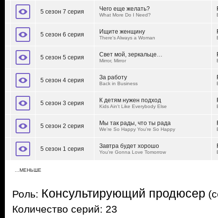
Чего еще желать?
5 сезон 7 серия
What More Do I Need?
Ищите женщину
5 сезон 6 серия
There's Always a Woman
Свет мой, зеркальце…
5 сезон 5 серия
Mirror, Mirror
За работу
5 сезон 4 серия
Back in Business
К детям нужен подход
5 сезон 3 серия
Kids Ain't Like Everybody Else
Мы так рады, что ты рада
5 сезон 2 серия
We're So Happy You're So Happy
Завтра будет хорошо
5 сезон 1 серия
You're Gonna Love Tomorrow
…МЕНЬШЕ
Консультирующий продюсер
Роль:
(c
Количество серий: 23