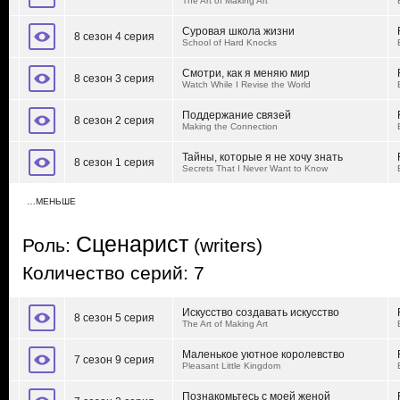
The Art of Making Art
Суровая школа жизни
8 сезон 4 серия
School of Hard Knocks
Смотри, как я меняю мир
8 сезон 3 серия
Watch While I Revise the World
Поддержание связей
8 сезон 2 серия
Making the Connection
Тайны, которые я не хочу знать
8 сезон 1 серия
Secrets That I Never Want to Know
…МЕНЬШЕ
Сценарист
Роль:
(writers)
Количество серий: 7
Искусство создавать искусство
8 сезон 5 серия
The Art of Making Art
Маленькое уютное королевство
7 сезон 9 серия
Pleasant Little Kingdom
Познакомьтесь с моей женой