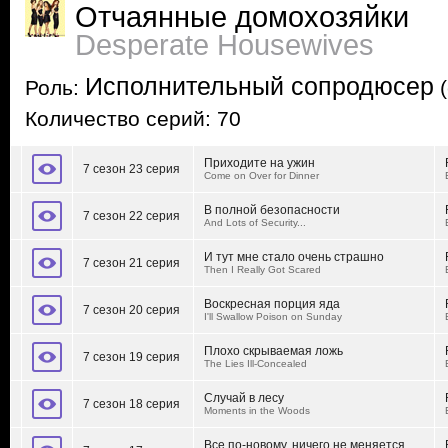
Отчаянные домохозяйки
Desperate Housewives
Исполнительный сопродюсер
Роль:
(
Количество серий: 70
Приходите на ужин
7 сезон 23 серия
Come on Over for Dinner
В полной безопасности
7 сезон 22 серия
And Lots of Security...
И тут мне стало очень страшно
7 сезон 21 серия
Then I Really Got Scared
Воскресная порция яда
7 сезон 20 серия
I'll Swallow Poison on Sunday
Плохо скрываемая ложь
7 сезон 19 серия
The Lies Ill-Concealed
Случай в лесу
7 сезон 18 серия
Moments in the Woods
Все по-новому, ничего не меняется