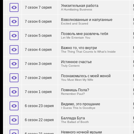
Унизительная работа
7 сезон 7 серия
A Humiliating Business
Взволнованные и напуганные
7 сезон 6 серия
Excited and Scared
Позволь мне развлечь тебя
7 сезон 5 серия
Let Me Entertain You
Важно то, что внутри
7 сезон 4 серия
The Thing That Counts Is What's Inside
Истинное счастье
7 сезон 3 серия
Truly Content
Познакомьтесь с моей женой
7 сезон 2 серия
You Must Meet My Wife
Помнишь Пола?
7 сезон 1 серия
Remember Paul?
Видимо, это прощание
6 сезон 23 серия
I Guess This Is Goodbye
Баллада Бута
6 сезон 22 серия
The Ballad of Booth
Немного ночной музыки