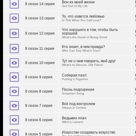
Вон из моей жизни
8 сезон 14 серия
Get Out of My Life
То, что зовется любовью
8 сезон 13 серия
Is This What You Call Love?
Что хорошего в том, чтобы быть
8 сезон 12 серия
хорошей
What's the Good of Being Good
Кто знает, в чем правда?
8 сезон 11 серия
Who Can Say What's True?
Тут не о чем говорить, мой друг
8 сезон 10 серия
What's to Discuss, Old Friend
Собирая пазл
8 сезон 9 серия
Putting It Together
Песнь подозрения
8 сезон 8 серия
Suspicion Song
Всё под контролем
8 сезон 7 серия
Always in Control
Ведьмин плач
8 сезон 6 серия
Witch's Lament
Искусство создавать искусство
8 сезон 5 серия