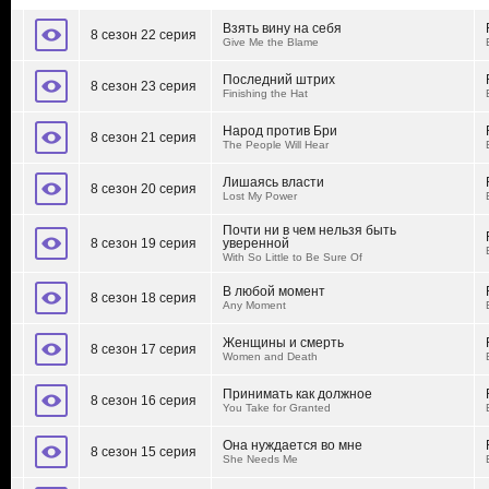
Взять вину на себя
8 сезон 22 серия
Give Me the Blame
Последний штрих
8 сезон 23 серия
Finishing the Hat
Народ против Бри
8 сезон 21 серия
The People Will Hear
Лишаясь власти
8 сезон 20 серия
Lost My Power
Почти ни в чем нельзя быть
8 сезон 19 серия
уверенной
With So Little to Be Sure Of
В любой момент
8 сезон 18 серия
Any Moment
Женщины и смерть
8 сезон 17 серия
Women and Death
Принимать как должное
8 сезон 16 серия
You Take for Granted
Она нуждается во мне
8 сезон 15 серия
She Needs Me