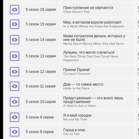
Преступление не окупается
5 сезон 16 серия
Crime Doesn't Pay
Мир, в котором короли работают
5 сезон 15 серия
In a World Where the Kings Are Employers
Мама потратила деньги, которых у
5 сезон 14 серия
нее не было
Mama Spent Money When She Had None
Лучшее, что могло случиться
5 сезон 13 серия
The Best Thing That Ever Could Have
Happened
Прием! Прием!
5 сезон 12 серия
Connect! Connect!
Дом — то самое место
5 сезон 11 серия
Home Is the Place
Представление — это всего лишь
5 сезон 10 серия
представление
A Vision's Just a Vision
Я и мой городок
5 сезон 9 серия
Me and My Town
Город в огне
5 сезон 8 серия
City on Fire