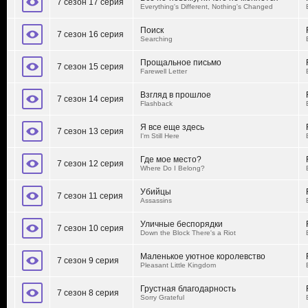
7 сезон 17 серия
Everything's Different, Nothing's Changed
Поиск
7 сезон 16 серия
Searching
Прощальное письмо
7 сезон 15 серия
Farewell Letter
Взгляд в прошлое
7 сезон 14 серия
Flashback
Я все еще здесь
7 сезон 13 серия
I'm Still Here
Где мое место?
7 сезон 12 серия
Where Do I Belong?
Убийцы
7 сезон 11 серия
Assassins
Уличные беспорядки
7 сезон 10 серия
Down the Block There's a Riot
Маленькое уютное королевство
7 сезон 9 серия
Pleasant Little Kingdom
Грустная благодарность
7 сезон 8 серия
Sorry Grateful