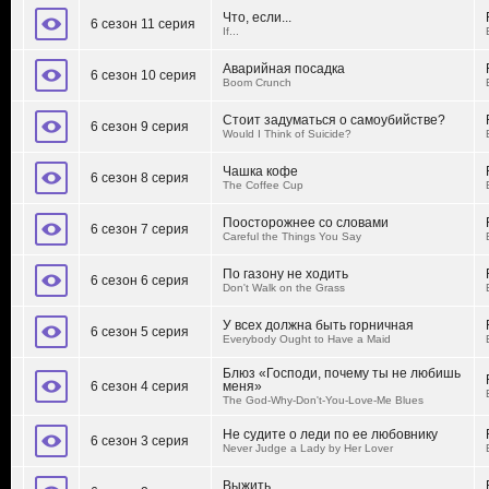
Что, если...
6 сезон 11 серия
If...
Аварийная посадка
6 сезон 10 серия
Boom Crunch
Стоит задуматься о самоубийстве?
6 сезон 9 серия
Would I Think of Suicide?
Чашка кофе
6 сезон 8 серия
The Coffee Cup
Поосторожнее со словами
6 сезон 7 серия
Careful the Things You Say
По газону не ходить
6 сезон 6 серия
Don't Walk on the Grass
У всех должна быть горничная
6 сезон 5 серия
Everybody Ought to Have a Maid
Блюз «Господи, почему ты не любишь
6 сезон 4 серия
меня»
The God-Why-Don't-You-Love-Me Blues
Не судите о леди по ее любовнику
6 сезон 3 серия
Never Judge a Lady by Her Lover
Выжить