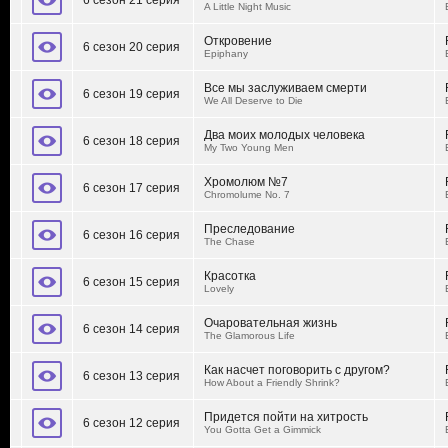
6 сезон 21 серия
A Little Night Music
Откровение
6 сезон 20 серия
Epiphany
Все мы заслуживаем смерти
6 сезон 19 серия
We All Deserve to Die
Два моих молодых человека
6 сезон 18 серия
My Two Young Men
Хромолюм №7
6 сезон 17 серия
Chromolume No. 7
Преследование
6 сезон 16 серия
The Chase
Красотка
6 сезон 15 серия
Lovely
Очаровательная жизнь
6 сезон 14 серия
The Glamorous Life
Как насчет поговорить с другом?
6 сезон 13 серия
How About a Friendly Shrink?
Придется пойти на хитрость
6 сезон 12 серия
You Gotta Get a Gimmick