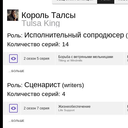
Король Талсы
Tulsa King
Исполнительный сопродюсер
Роль:
(
Количество серий: 14
Борьба с ветряными мельницами
2 сезон 5 серия
Tilting at Windmills
…БОЛЬШЕ
Сценарист
Роль:
(writers)
Количество серий: 4
Жизнеобеспечение
2 сезон 7 серия
Life Support
…БОЛЬШЕ