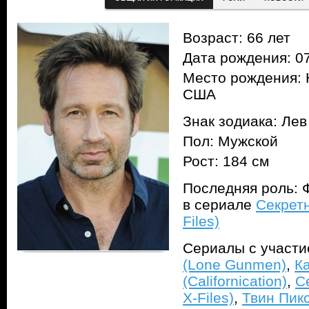
Возраст: 66 лет
Дата рождения: 07
Место рождения: 
США
Знак зодиака: Лев
Пол: Мужской
Рост: 184 см
Последняя роль: 
в сериале
Секрет
Files)
Сериалы с участ
(Lone Gunmen)
,
К
(Californication)
,
С
X-Files)
,
Твин Пикс