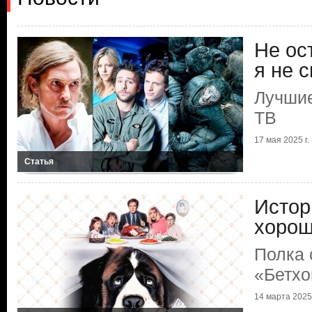
Не ос
я не 
Лучшие
ТВ
17 мая 2025 г.
Статья
Истор
хорош
Полка 
«Бетхо
14 марта 2025 