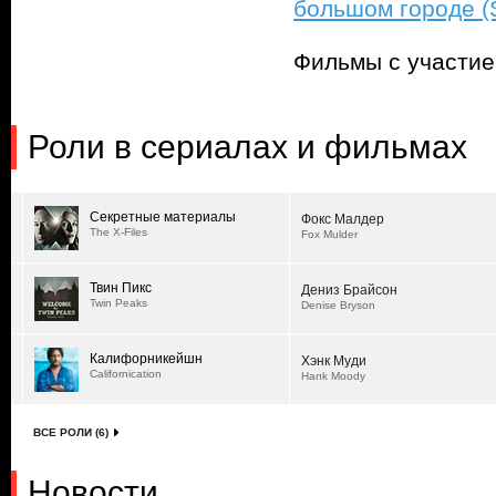
большом городе (S
Фильмы с участи
Роли в сериалах и фильмах
Секретные материалы
Фокс Малдер
The X-Files
Fox Mulder
Твин Пикс
Дениз Брайсон
Twin Peaks
Denise Bryson
Калифорникейшн
Хэнк Муди
Californication
Hank Moody
ВСЕ РОЛИ (6)
Новости