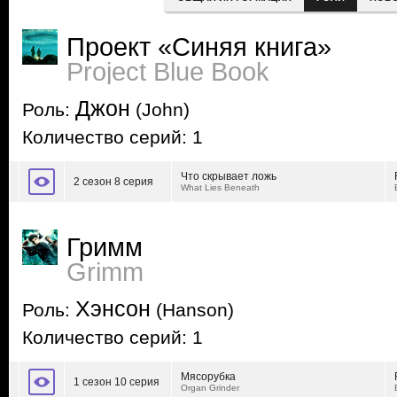
Проект «Синяя книга»
Project Blue Book
Джон
Роль:
(John)
Количество серий: 1
Что скрывает ложь
2 сезон 8 серия
What Lies Beneath
Гримм
Grimm
Хэнсон
Роль:
(Hanson)
Количество серий: 1
Мясорубка
1 сезон 10 серия
Organ Grinder