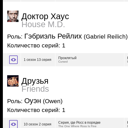
Доктор Хаус
House M.D.
Гэбриэль Рейлих
Роль:
(Gabriel Reilich)
Количество серий: 1
Проклятый
1 сезон 13 серия
Cursed
Друзья
Friends
Оуэн
Роль:
(Owen)
Количество серий: 1
Серия, где Росс в порядке
10 сезон 2 серия
The One Where Ross Is Fine