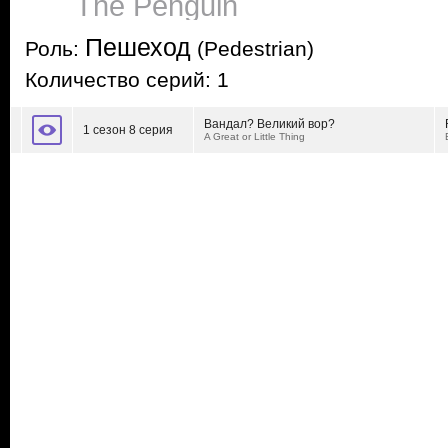
The Penguin
Пешеход
Роль:
(Pedestrian)
Количество серий: 1
Вандал? Великий вор?
1 сезон 8 серия
A Great or Little Thing