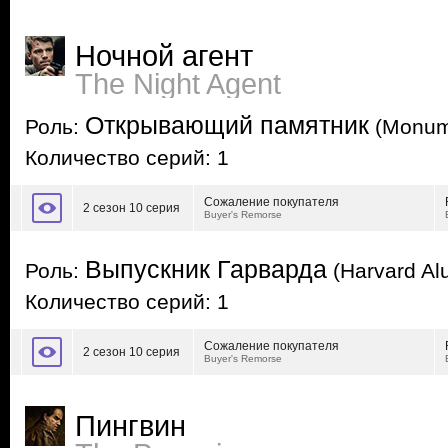
Ночной агент
The Night Agent
Открывающий памятник
Роль:
(Monume
Количество серий: 1
Сожаление покупателя
2 сезон 10 серия
Buyer's Remorse
Выпускник Гарварда
Роль:
(Harvard Al
Количество серий: 1
Сожаление покупателя
2 сезон 10 серия
Buyer's Remorse
Пингвин