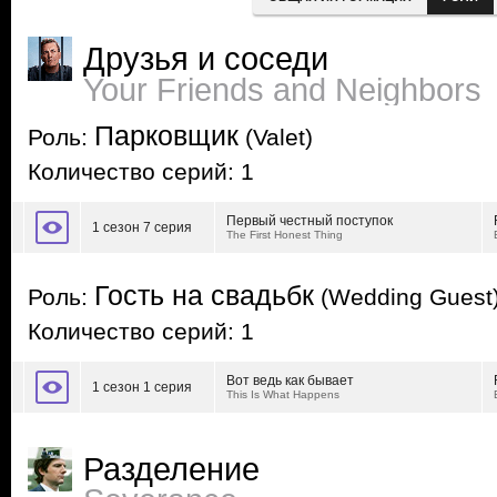
Друзья и соседи
Your Friends and Neighbors
Парковщик
Роль:
(Valet)
Количество серий: 1
Первый честный поступок
1 сезон 7 серия
The First Honest Thing
Гость на свадьбк
Роль:
(Wedding Guest
Количество серий: 1
Вот ведь как бывает
1 сезон 1 серия
This Is What Happens
Разделение