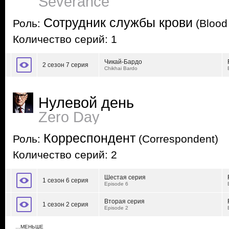
Severance
Сотрудник службы крови
Роль:
(Blood
Количество серий: 1
Чикай-Бардо
2 сезон 7 серия
Chikhai Bardo
Нулевой день
Zero Day
Корреспондент
Роль:
(Correspondent)
Количество серий: 2
Шестая серия
1 сезон 6 серия
Episode 6
Вторая серия
1 сезон 2 серия
Episode 2
…МЕНЬШЕ