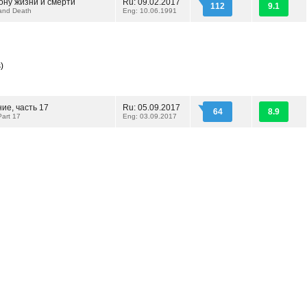
ону жизни и смерти
Ru: 09.02.2017
112
9.1
and Death
Eng: 10.06.1991
)
ие, часть 17
Ru: 05.09.2017
64
8.9
Part 17
Eng: 03.09.2017