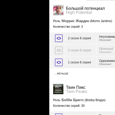
Большой потенциал
High Potential
Моррис Жардин
Роль:
(Morris Jardine)
Количество серий: 3
Неуловимы
2 сезон 8 серия
Obsessed
Obsessed
3 сезон 8 серия
Obsessed
Одержимо
1 сезон 8 серия
Obsessed
…МЕНЬШЕ
Твин Пикс
Twin Peaks
Бобби Бриггс
Роль:
(Bobby Briggs)
Количество серий: 30