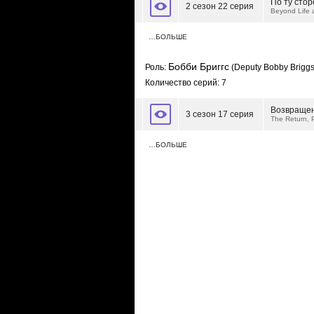
По ту стор
2 сезон 22 серия
Beyond Life 
…БОЛЬШЕ
Бобби Бриггс
Роль:
(Deputy Bobby Briggs
Количество серий: 7
Возвращен
3 сезон 17 серия
The Return, 
…БОЛЬШЕ