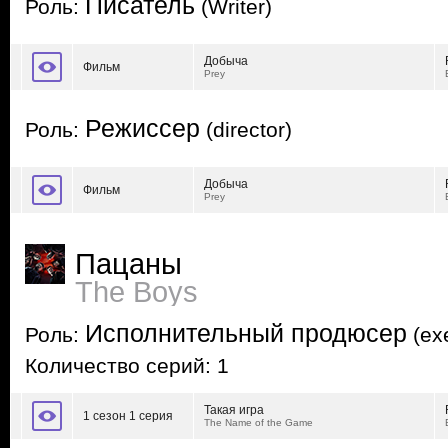
Писатель
Роль:
(Writer)
Добыча
Фильм
Prey
Режиссер
Роль:
(director)
Добыча
Фильм
Prey
Пацаны
The Boys
Исполнительный продюсер
Роль:
(exe
Количество серий: 1
Такая игра
1 сезон 1 серия
The Name of the Game