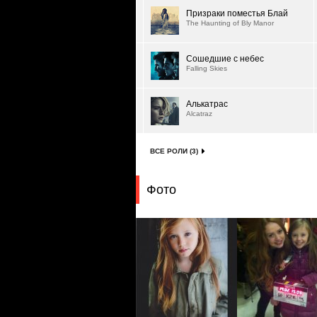
Призраки поместья Блай
The Haunting of Bly Manor
Сошедшие с небес
Falling Skies
Алькатрас
Alcatraz
ВСЕ РОЛИ (3)
Фото