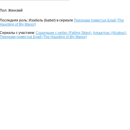
Пол: Женский
Последняя роль: Изабель (Isabel) в сериале
Призраки поместья Блай (The
Haunting of Bly Manor)
Сериалы с участием:
Сошедшие с небес (Falling Skies)
,
Алькатрас (Alcatraz)
,
Призраки поместья Блай (The Haunting of Bly Manor)