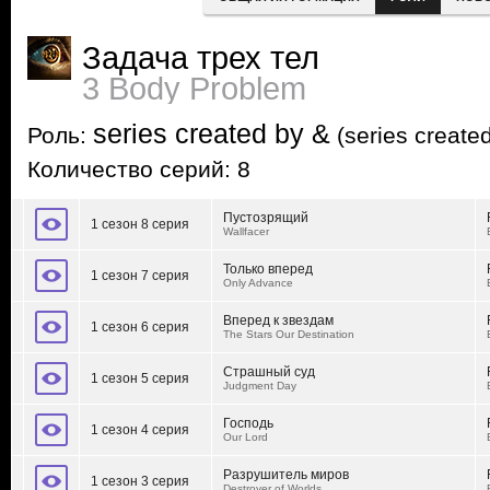
Задача трех тел
3 Body Problem
series created by &
Роль:
(series create
Количество серий: 8
Пустозрящий
1 сезон 8 серия
Wallfacer
Только вперед
1 сезон 7 серия
Only Advance
Вперед к звездам
1 сезон 6 серия
The Stars Our Destination
Страшный суд
1 сезон 5 серия
Judgment Day
Господь
1 сезон 4 серия
Our Lord
Разрушитель миров
1 сезон 3 серия
Destroyer of Worlds