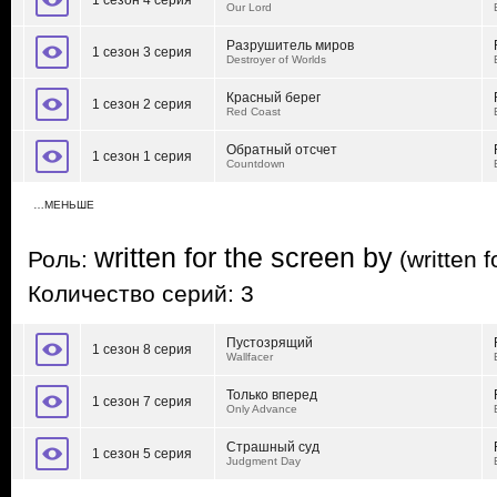
1 сезон 4 серия
Our Lord
Разрушитель миров
1 сезон 3 серия
Destroyer of Worlds
Красный берег
1 сезон 2 серия
Red Coast
Обратный отсчет
1 сезон 1 серия
Countdown
…МЕНЬШЕ
written for the screen by
Роль:
(written f
Количество серий: 3
Пустозрящий
1 сезон 8 серия
Wallfacer
Только вперед
1 сезон 7 серия
Only Advance
Страшный суд
1 сезон 5 серия
Judgment Day