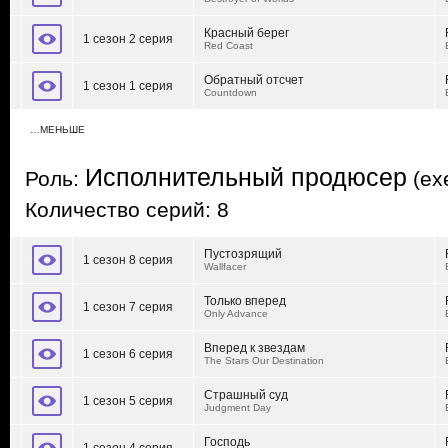
Красный берег
1 сезон 2 серия
Red Coast
Обратный отсчет
1 сезон 1 серия
Countdown
…МЕНЬШЕ
Исполнительный продюсер
Роль:
(exe
Количество серий: 8
Пустозрящий
1 сезон 8 серия
Wallfacer
Только вперед
1 сезон 7 серия
Only Advance
Вперед к звездам
1 сезон 6 серия
The Stars Our Destination
Страшный суд
1 сезон 5 серия
Judgment Day
Господь