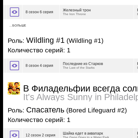
Железный трон
8 сезон 6 серия
The Iron Throne
…БОЛЬШЕ
Wildling #1
Роль:
(Wildling #1)
Количество серий: 1
Последние из Старков
8 сезон 4 серия
The Last of the Starks
В Филадельфии всегда сол
It's Always Sunny in Philadel
Спасатель
Роль:
(Bored Lifeguard #2)
Количество серий: 1
Шайка едет в аквапарк
12 сезон 2 серия
The Gang Goes to a Water Park