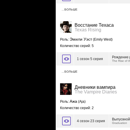
…БОЛЬШЕ
Восстание Техаса
Texas Rising
Эмили Уэст
Роль:
(Emily West)
Количество серий: 5
Рождение 
1 сезон 5 серия
The Rise of t
…БОЛЬШЕ
Дневники вампира
The Vampire Diaries
Ажа
Роль:
(Aja)
Количество серий: 2
Выпускной
4 сезон 23 серия
Graduation