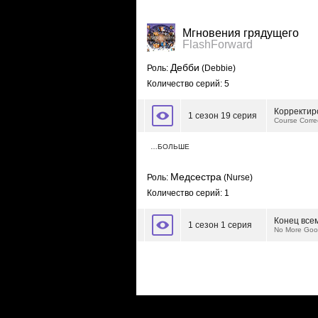
Мгновения грядущего
FlashForward
Дебби
Роль:
(Debbie)
Количество серий: 5
Корректир
1 сезон 19 серия
Course Corre
…БОЛЬШЕ
Медсестра
Роль:
(Nurse)
Количество серий: 1
Конец все
1 сезон 1 серия
No More Goo