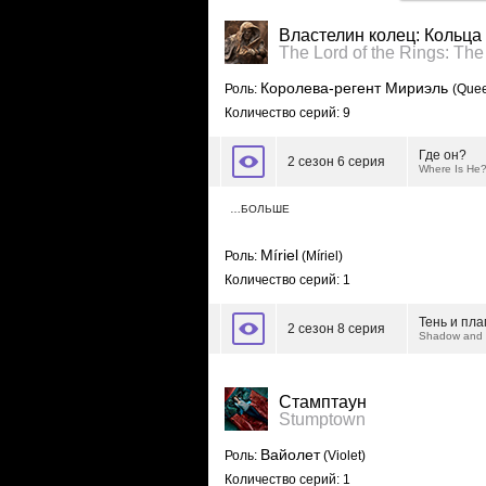
Властелин колец: Кольца
The Lord of the Rings: Th
Королева-регент Мириэль
Роль:
(Quee
Количество серий: 9
Где он?
2 сезон 6 серия
Where Is He
…БОЛЬШЕ
Míriel
Роль:
(Míriel)
Количество серий: 1
Тень и пл
2 сезон 8 серия
Shadow and 
Стамптаун
Stumptown
Вайолет
Роль:
(Violet)
Количество серий: 1