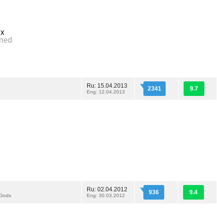
ых
mned
Ru: 15.04.2013
2341
9.7
Eng: 12.04.2013
Ru: 02.04.2012
936
9.4
 Gods
Eng: 30.03.2012