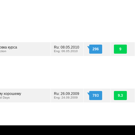
овка курса
Ru: 08.05.2010
296
9
ction
Eng: 06.05.2010
му хорошему
Ru: 26.09.2009
793
9.3
d Days
Eng: 24.09.2009