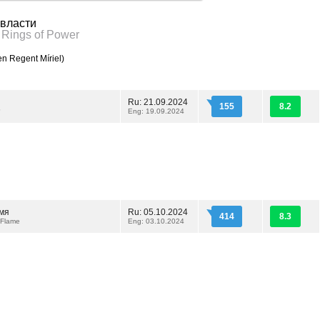
 власти
e Rings of Power
n Regent Míriel)
Ru: 21.09.2024
155
8.2
?
Eng: 19.09.2024
амя
Ru: 05.10.2024
414
8.3
Flame
Eng: 03.10.2024