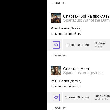
…БОЛЬШЕ
Спартак: Война проклят
Spartacus: War of the Da
Невия
Роль:
(Naevia)
Количество серий: 10
Победа
1 сезон 10 серия
Victory
…БОЛЬШЕ
Спартак: Месть
Spartacus: Vengeance
Невия
Роль:
(Naevia)
Количество серий: 8
Гнев богов
1 сезон 10 серия
Wrath of the
…БОЛЬШЕ