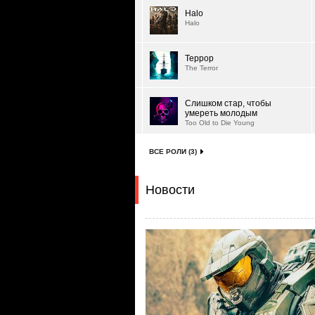
Halo
Halo
Террор
The Terror
Слишком стар, чтобы
умереть молодым
Too Old to Die Young
ВСЕ РОЛИ (3)
Новости