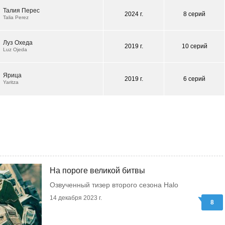
Талия Перес
2024 г.
8 серий
Talia Perez
Луз Охеда
2019 г.
10 серий
Luz Ojeda
Ярица
2019 г.
6 серий
Yaritza
На пороге великой битвы
Озвученный тизер второго сезона Halo
14 декабря 2023 г.
8