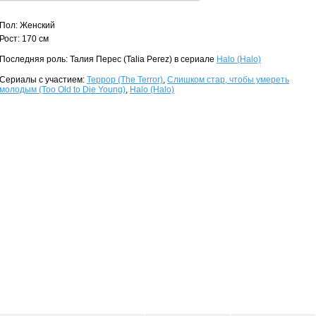
Пол: Женский
Рост: 170 см
Последняя роль: Талия Перес (Talia Perez) в сериале
Halo (Halo)
Сериалы с участием:
Террор (The Terror)
,
Слишком стар, чтобы умереть
молодым (Too Old to Die Young)
,
Halo (Halo)