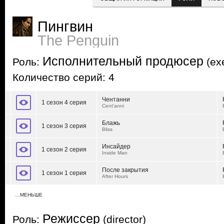
Пингвин
The Penguin
Исполнительный продюсер
Роль:
(exe
Количество серий: 4
Чентанни
1 сезон 4 серия
Cent'anni
Блажь
1 сезон 3 серия
Bliss
Инсайдер
1 сезон 2 серия
Inside Man
После закрытия
1 сезон 1 серия
After Hours
…МЕНЬШЕ
Режиссер
Роль:
(director)