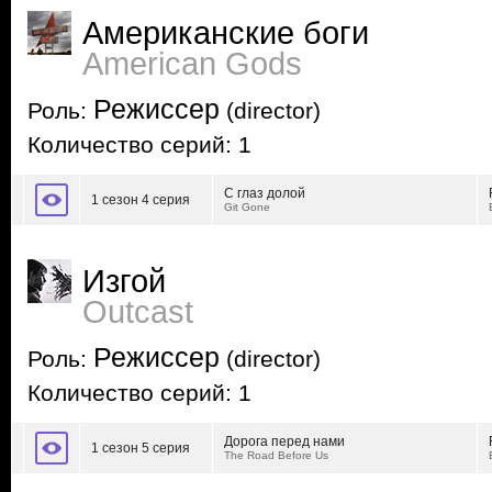
Американские боги
American Gods
Режиссер
Роль:
(director)
Количество серий: 1
С глаз долой
1 сезон 4 серия
Git Gone
Изгой
Outcast
Режиссер
Роль:
(director)
Количество серий: 1
Дорога перед нами
1 сезон 5 серия
The Road Before Us