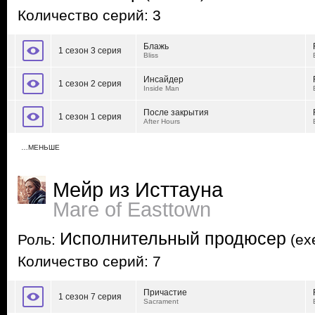
Количество серий: 3
Блажь
1 сезон 3 серия
Bliss
Инсайдер
1 сезон 2 серия
Inside Man
После закрытия
1 сезон 1 серия
After Hours
…МЕНЬШЕ
Мейр из Исттауна
Mare of Easttown
Исполнительный продюсер
Роль:
(exe
Количество серий: 7
Причастие
1 сезон 7 серия
Sacrament