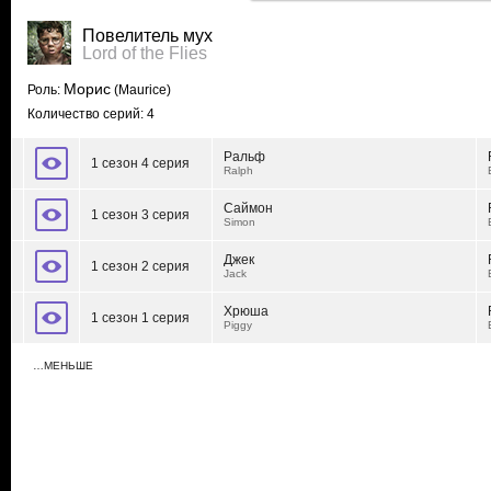
Повелитель мух
Lord of the Flies
Морис
Роль:
(Maurice)
Количество серий: 4
Ральф
1 сезон 4 серия
Ralph
Саймон
1 сезон 3 серия
Simon
Джек
1 сезон 2 серия
Jack
Хрюша
1 сезон 1 серия
Piggy
…МЕНЬШЕ