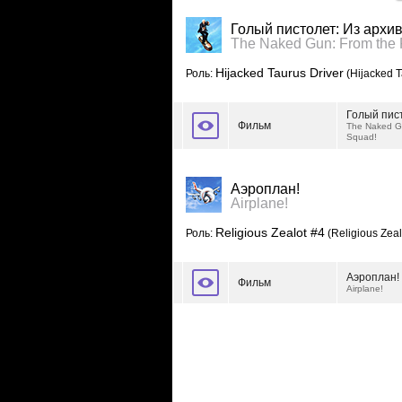
Голый пистолет: Из архи
The Naked Gun: From the F
Hijacked Taurus Driver
Роль:
(Hijacked T
Голый пис
Фильм
The Naked Gu
Squad!
Аэроплан!
Airplane!
Religious Zealot #4
Роль:
(Religious Zeal
Аэроплан!
Фильм
Airplane!