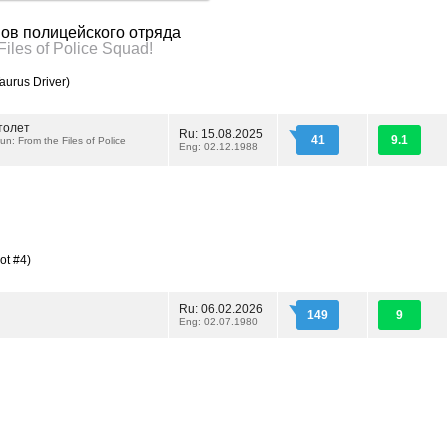
вов полицейского отряда
iles of Police Squad!
aurus Driver)
толет
Ru: 15.08.2025
41
9.1
n: From the Files of Police
Eng: 02.12.1988
ot #4)
Ru: 06.02.2026
149
9
Eng: 02.07.1980