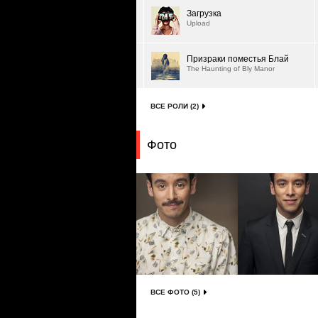
Загрузка
Upload
Призраки поместья Блай
The Haunting of Bly Manor
ВСЕ РОЛИ (2)
Фото
ВСЕ ФОТО (5)