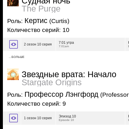
Судная ночь
The Purge
Кертис
Роль:
(Curtis)
Количество серий: 10
7:01 утра
2 сезон 10 серия
7:01am
…БОЛЬШЕ
Звездные врата: Начало
Stargate Origins
Профессор Лэнгфорд
Роль:
(Professor
Количество серий: 9
Эпизод 10
1 сезон 10 серия
Episode 10