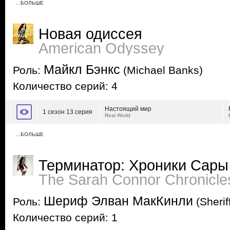
…БОЛЬШЕ
Новая одиссея
American Odyssey
Майкл Бэнкс
Роль:
(Michael Banks)
Количество серий: 4
Настоящий мир
1 сезон 13 серия
Real World
…БОЛЬШЕ
Терминатор: Хроники Сары
The Sarah Connor Chronicle
Шериф Элван МакКинли
Роль:
(Sherif
Количество серий: 1