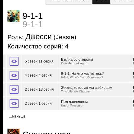
9-1-1
9-1-1
Джесси
Роль:
(Jessie)
Количество серий: 4
Взгляд со стороны
5 сезон 11 серия
Outside Looking In
9-1-1. На что жалуетесь?
4 сезон 4 серия
9-1-1, What's Your Grievance?
Жизнь, которую мы выбираем
2 сезон 18 серия
This Life We Choose
Под давлением
2 сезон 1 серия
Under Pressure
…МЕНЬШЕ