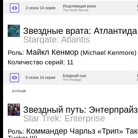
Исцеляющая рана
2 сезон 14 серия
The Good Wound
Звездные врата: Атлантида
Stargate: Atlantis
Майкл Кенмор
Роль:
(Michael Kenmore)
Количество серий: 11
Блудный сын
5 сезон 14 серия
The Prodigal
…БОЛЬШЕ
Звездный путь: Энтерпрайз
Star Trek: Enterprise
Коммандер Чарльз «Трип» Таке
Роль: