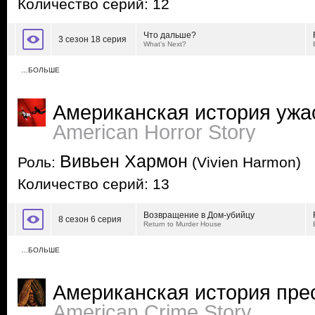
Количество серий: 12
Что дальше?
3 сезон 18 серия
What's Next?
…БОЛЬШЕ
Американская история ужа
American Horror Story
Вивьен Хармон
Роль:
(Vivien Harmon)
Количество серий: 13
Возвращение в Дом-убийцу
8 сезон 6 серия
Return to Murder House
…БОЛЬШЕ
Американская история пре
American Crime Story