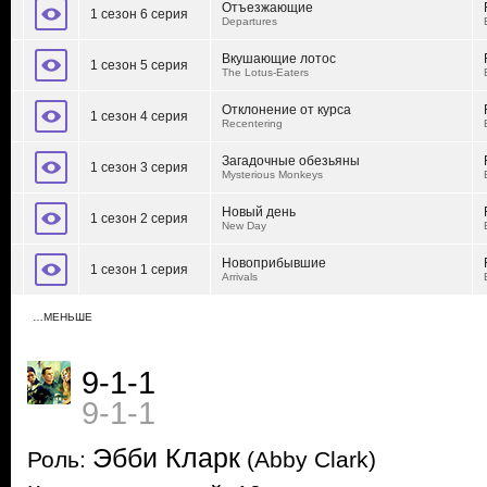
Отъезжающие
1 сезон 6 серия
Departures
Вкушающие лотос
1 сезон 5 серия
The Lotus-Eaters
Отклонение от курса
1 сезон 4 серия
Recentering
Загадочные обезьяны
1 сезон 3 серия
Mysterious Monkeys
Новый день
1 сезон 2 серия
New Day
Новоприбывшие
1 сезон 1 серия
Arrivals
…МЕНЬШЕ
9-1-1
9-1-1
Эбби Кларк
Роль:
(Abby Clark)