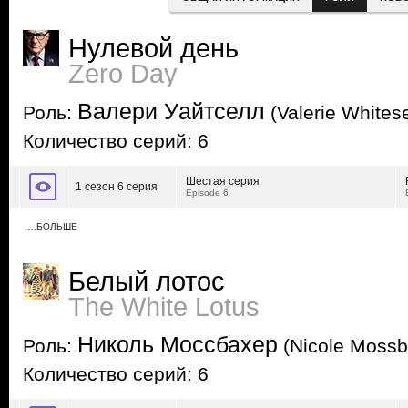
Нулевой день
Zero Day
Валери Уайтселл
Роль:
(Valerie Whitese
Количество серий: 6
Шестая серия
1 сезон 6 серия
Episode 6
…БОЛЬШЕ
Белый лотос
The White Lotus
Николь Моссбахер
Роль:
(Nicole Mossb
Количество серий: 6