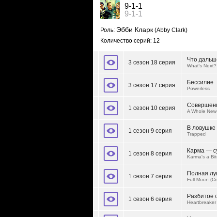
9-1-1
9-1-1
Эбби Кларк
Роль:
(Abby Clark)
Количество серий: 12
Что дальш
3 сезон 18 серия
What's Next?
Бессилие
3 сезон 17 серия
Powerless
Совершен
1 сезон 10 серия
A Whole New
В ловушке
1 сезон 9 серия
Trapped
Карма — с
1 сезон 8 серия
Karma's a Bi
Полная лу
1 сезон 7 серия
Full Moon (C
Разбитое 
1 сезон 6 серия
Heartbreaker