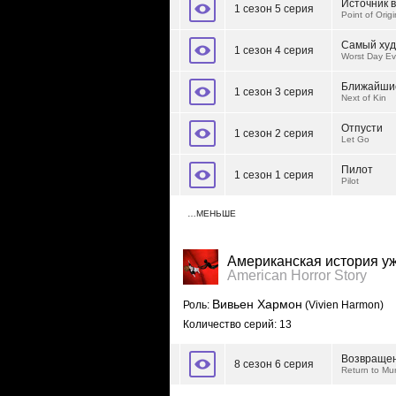
Источник 
1 сезон 5 серия
Point of Origi
Самый худ
1 сезон 4 серия
Worst Day Ev
Ближайшие
1 сезон 3 серия
Next of Kin
Отпусти
1 сезон 2 серия
Let Go
Пилот
1 сезон 1 серия
Pilot
…МЕНЬШЕ
Американская история у
American Horror Story
Вивьен Хармон
Роль:
(Vivien Harmon)
Количество серий: 13
Возвращен
8 сезон 6 серия
Return to Mu