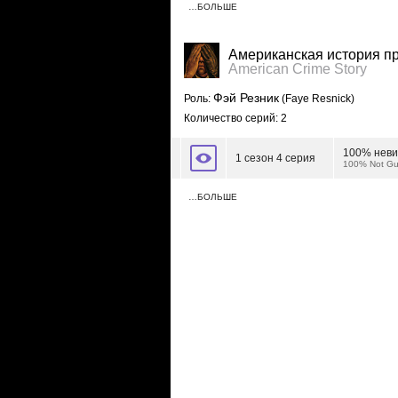
…БОЛЬШЕ
Американская история п
American Crime Story
Фэй Резник
Роль:
(Faye Resnick)
Количество серий: 2
100% неви
1 сезон 4 серия
100% Not Gui
…БОЛЬШЕ