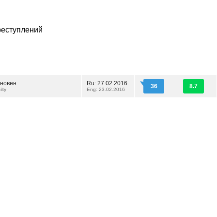
реступлений
новен
Ru: 27.02.2016
36
8.7
lty
Eng: 23.02.2016