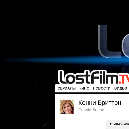
СЕРИАЛЫ
КИНО
НОВОСТИ
ВИДЕО
Конни Бриттон
Connie Britton
ОБЩАЯ ИН