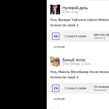
Нулевой день
Zero Day
Валери Уайтселл
Роль:
(Valerie Whitesel
Количество серий: 6
Шестая се
1 сезон 6 серия
Episode 6
…БОЛЬШЕ
Белый лотос
The White Lotus
Николь Моссбахер
Роль:
(Nicole Mossb
Количество серий: 6
Отъезжаю
1 сезон 6 серия
Departures
…БОЛЬШЕ