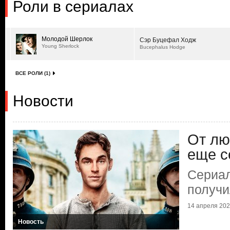
Роли в сериалах
Молодой Шерлок
Сэр Буцефал Ходж
Young Sherlock
Bucephalus Hodge
ВСЕ РОЛИ (1)
Новости
От лю
еще с
Сериа
получи
14 апреля 2026
Новость