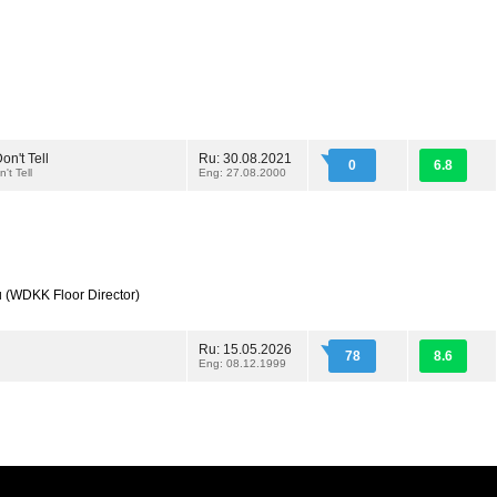
on't Tell
Ru: 30.08.2021
0
6.8
't Tell
Eng: 27.08.2000
и
(WDKK Floor Director)
Ru: 15.05.2026
78
8.6
Eng: 08.12.1999