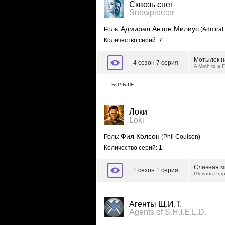
Сквозь снег
Snowpiercer
Адмирал Антон Милиус
Роль:
(Admiral 
Количество серий: 7
Мотылек н
4 сезон 7 серия
A Moth to a 
…БОЛЬШЕ
Локи
Loki
Фил Колсон
Роль:
(Phil Coulson)
Количество серий: 1
Славная м
1 сезон 1 серия
Glorious Pur
Агенты Щ.И.Т.
Agents of S.H.I.E.L.D.