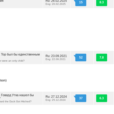
рия
Ru: 26.02.2025
15
8.3
Eng: 20.02.2025
.. Тор был бы единственным
Ru: 23.09.2021
52
7.8
Eng: 22.09.2021
r were an only child?
lson)
.. Говард Утка нашел бы
Ru: 27.12.2024
?
37
6.3
Eng: 25.12.2024
rd the Duck Got Hitched?