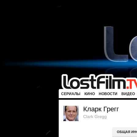
СЕРИАЛЫ
КИНО
НОВОСТИ
ВИДЕО
Кларк Грегг
Clark Gregg
ОБЩАЯ ИН