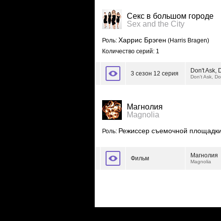
Секс в большом городе
Sex and the City
Харрис Брэген
Роль:
(Harris Bragen)
Количество серий: 1
Don't Ask, D
3 сезон 12 серия
Don't Ask, Don
Магнолия
Magnolia
Режиссер съемочной площадк
Роль:
Магнолия
Фильм
Magnolia