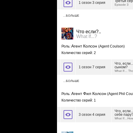
Третья се
1 сезон 3 серия
Episode 3
…БОЛЬШЕ
Что если?..
What If...?
Агент Колсон
Роль:
(Agent Coulson)
Количество серий: 2
Что, если.
1 сезон 7 серия
сыном?
What If… Tho
…БОЛЬШЕ
Агент Фил Колсон
Роль:
(Agent Phil Cou
Количество серий: 1
Что, если.
3 сезон 4 серия
себе пару
What If…Howa