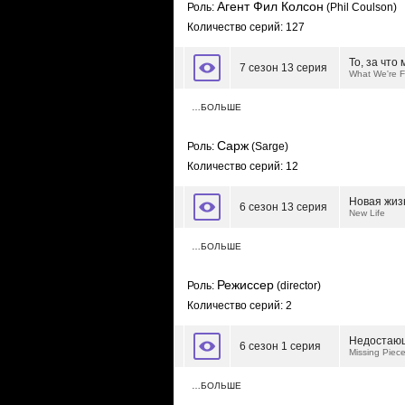
Агент Фил Колсон
Роль:
(Phil Coulson)
Количество серий: 127
То, за что
7 сезон 13 серия
What We're F
…БОЛЬШЕ
Сарж
Роль:
(Sarge)
Количество серий: 12
Новая жиз
6 сезон 13 серия
New Life
…БОЛЬШЕ
Режиссер
Роль:
(director)
Количество серий: 2
Недостаю
6 сезон 1 серия
Missing Piec
…БОЛЬШЕ