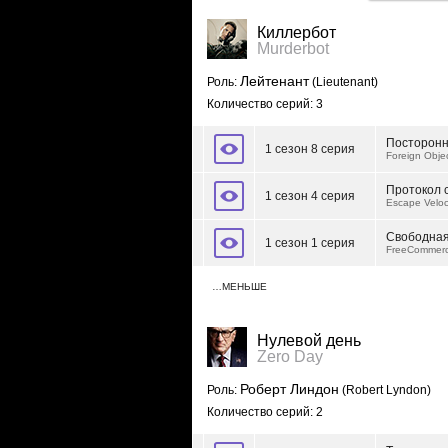
Киллербот
Murderbot
Лейтенант
Роль:
(Lieutenant)
Количество серий: 3
Посторонн
1 сезон 8 серия
Foreign Obje
Протокол 
1 сезон 4 серия
Escape Veloci
Свободная
1 сезон 1 серия
FreeCommer
…МЕНЬШЕ
Нулевой день
Zero Day
Роберт Линдон
Роль:
(Robert Lyndon)
Количество серий: 2