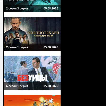
2 сезон 3 серия
05.08.2026
2 сезон 1 серия
05.08.2026
6 сезон 1 серия
05.08.2026