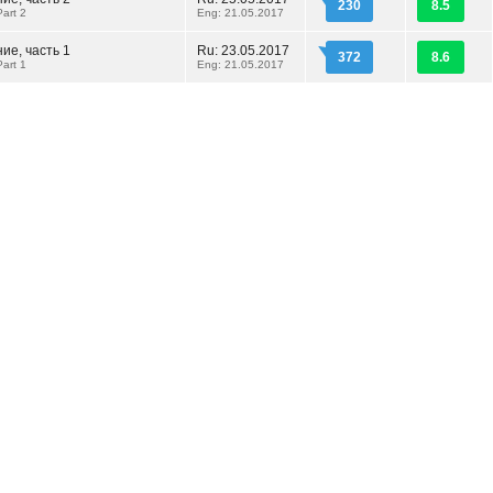
230
8.5
Part 2
Eng: 21.05.2017
ие, часть 1
Ru: 23.05.2017
372
8.6
Part 1
Eng: 21.05.2017