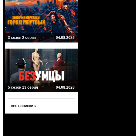
3 сезон 2 серия
04.08.2026
5 сезон 13 серия
04.08.2026
ВСЕ НОВИНКИ