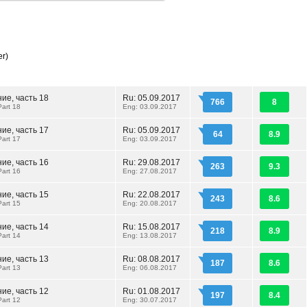
er)
ие, часть 18
Ru: 05.09.2017
766
8
Part 18
Eng: 03.09.2017
ие, часть 17
Ru: 05.09.2017
64
8.9
Part 17
Eng: 03.09.2017
ие, часть 16
Ru: 29.08.2017
263
9.3
Part 16
Eng: 27.08.2017
ие, часть 15
Ru: 22.08.2017
243
8.6
Part 15
Eng: 20.08.2017
ие, часть 14
Ru: 15.08.2017
218
8.9
Part 14
Eng: 13.08.2017
ие, часть 13
Ru: 08.08.2017
187
8.6
Part 13
Eng: 06.08.2017
ие, часть 12
Ru: 01.08.2017
197
8.4
Part 12
Eng: 30.07.2017