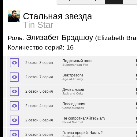
Стальная звезда
Tin Star
Элизабет Брэдшоу
Роль:
(Elizabeth Br
Количество серий: 16
Подземный огонь
2 сезон 8 серия
Subterranean Fire
Век тревоги
2 сезон 7 серия
Age of Anxiety
Джек с кокой
2 сезон 5 серия
Jack and Coke
Последствия
2 сезон 4 серия
Consequences
Не сопротивляйтесь злу
2 сезон 3 серия
Resist Not Evil
Готика прерий. Часть 2
2 сезон 2 серия
Prairie Gothic