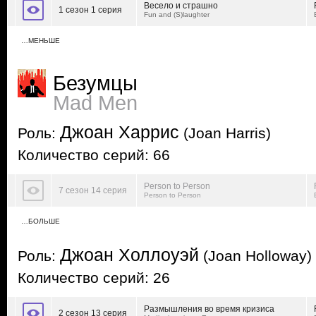
Весело и страшно
1 сезон 1 серия
Fun and (S)laughter
…МЕНЬШЕ
Безумцы
Mad Men
Джоан Харрис
Роль:
(Joan Harris)
Количество серий: 66
Person to Person
7 сезон 14 серия
Person to Person
…БОЛЬШЕ
Джоан Холлоуэй
Роль:
(Joan Holloway)
Количество серий: 26
Размышления во время кризиса
2 сезон 13 серия