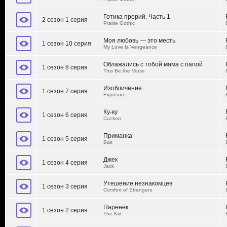
Готика прерий. Часть 1
2 сезон 1 серия
Prairie Gothic
Моя любовь — это месть
1 сезон 10 серия
My Love Is Vengeance
Облажались с тобой мама с папой
1 сезон 8 серия
This Be the Verse
Изобличение
1 сезон 7 серия
Exposure
Ку-ку
1 сезон 6 серия
Cuckoo
Приманка
1 сезон 5 серия
Bait
Джек
1 сезон 4 серия
Jack
Утешение незнакомцев
1 сезон 3 серия
Comfort of Strangers
Паренек
1 сезон 2 серия
The Kid