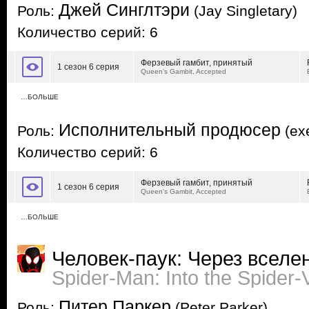
Джей Синглтэри
Роль:
(Jay Singletary)
Количество серий: 6
Ферзевый гамбит, принятый
1 сезон 6 серия
Queen's Gambit, Accepted
…БОЛЬШЕ
Исполнительный продюсер
Роль:
(exe
Количество серий: 6
Ферзевый гамбит, принятый
1 сезон 6 серия
Queen's Gambit, Accepted
…БОЛЬШЕ
Человек-паук: Через вселе
Spider-Man: Into the Spider-
Питер Паркер
Роль:
(Peter Parker)