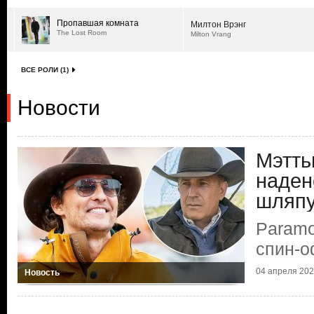
Пропавшая комната
Милтон Врэнг
The Lost Room
Milton Vrang
ВСЕ РОЛИ (1)
Новости
Мэтть
наден
шляп
Paramo
спин-
04 апреля 2023
Новость