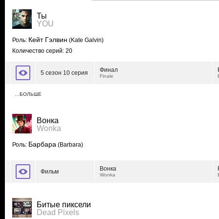
Ты
YOU
Кейт Гэлвин
Роль:
(Kate Galvin)
Количество серий: 20
Финал
5 сезон 10 серия
Finale
…БОЛЬШЕ
Вонка
Wonka
Барбара
Роль:
(Barbara)
Вонка
Фильм
Wonka
Битые пиксели
Dead Pixels