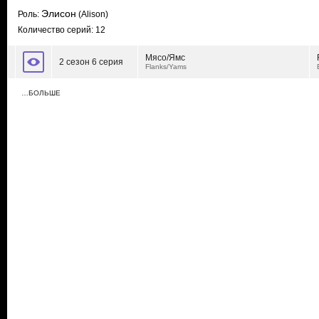
Элисон
Роль:
(Alison)
Количество серий: 12
Мясо/Ямс
2 сезон 6 серия
Flanks/Yams
…БОЛЬШЕ