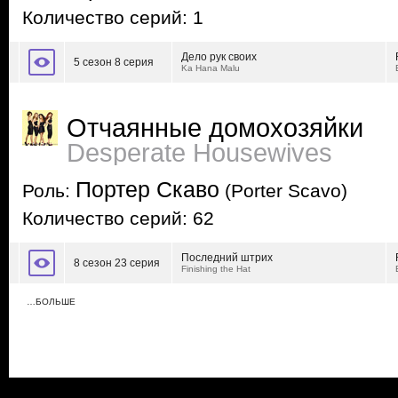
Количество серий: 1
Дело рук своих
5 сезон 8 серия
Ka Hana Malu
Отчаянные домохозяйки
Desperate Housewives
Портер Скаво
Роль:
(Porter Scavo)
Количество серий: 62
Последний штрих
8 сезон 23 серия
Finishing the Hat
…БОЛЬШЕ