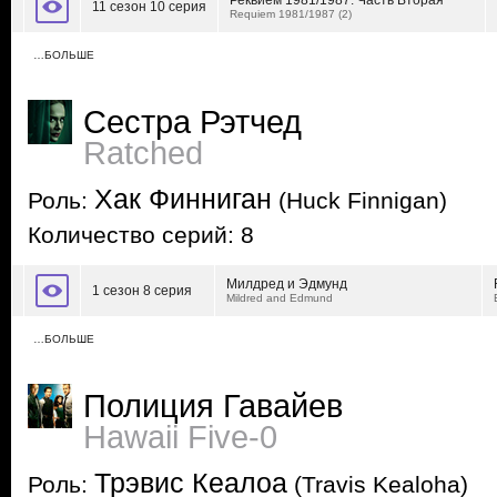
Реквием 1981/1987: Часть Вторая
11 сезон 10 серия
Requiem 1981/1987 (2)
…БОЛЬШЕ
Сестра Рэтчед
Ratched
Хак Финниган
Роль:
(Huck Finnigan)
Количество серий: 8
Милдред и Эдмунд
1 сезон 8 серия
Mildred and Edmund
…БОЛЬШЕ
Полиция Гавайев
Hawaii Five-0
Трэвис Кеалоа
Роль:
(Travis Kealoha)