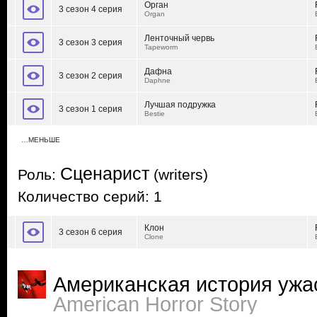
Орган
3 сезон 4 серия
Organ
Ленточный червь
3 сезон 3 серия
Tapeworm
Дафна
3 сезон 2 серия
Daphne
Лучшая подружка
3 сезон 1 серия
Bestie
…МЕНЬШЕ
Сценарист
Роль:
(writers)
Количество серий: 1
Клон
3 сезон 6 серия
Clone
Американская история ужа
American Horror Story