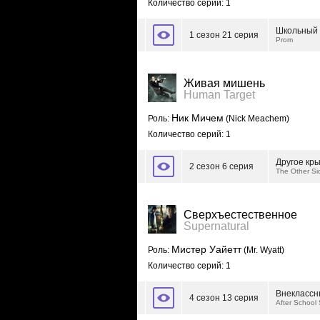
Количество серий: 1
Школьный
1 сезон 21 серия
Prom
Живая мишень
Human Target
Ник Мичем
Роль:
(Nick Meachem)
Количество серий: 1
Другое кр
2 сезон 6 серия
The Other Sid
Сверхъестественное
Supernatural
Мистер Уайетт
Роль:
(Mr. Wyatt)
Количество серий: 1
Внеклассн
4 сезон 13 серия
After School 