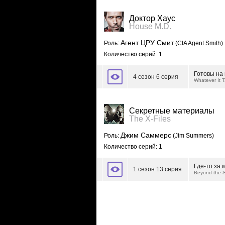
Доктор Хаус
House M.D.
Агент ЦРУ Смит
Роль:
(CIA Agent Smith)
Количество серий: 1
Готовы на 
4 сезон 6 серия
Whatever It 
Секретные материалы
The X-Files
Джим Саммерс
Роль:
(Jim Summers)
Количество серий: 1
Где-то за 
1 сезон 13 серия
Beyond the 