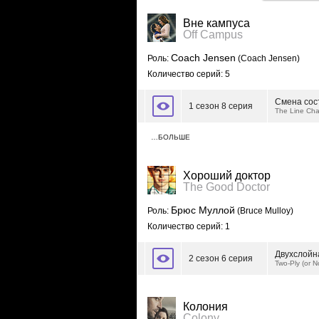
Вне кампуса
Off Campus
Coach Jensen
Роль:
(Coach Jensen)
Количество серий: 5
Смена сос
1 сезон 8 серия
The Line Ch
…БОЛЬШЕ
Хороший доктор
The Good Doctor
Брюс Муллой
Роль:
(Bruce Mulloy)
Количество серий: 1
Двухслойн
2 сезон 6 серия
Two-Ply (or N
Колония
Colony