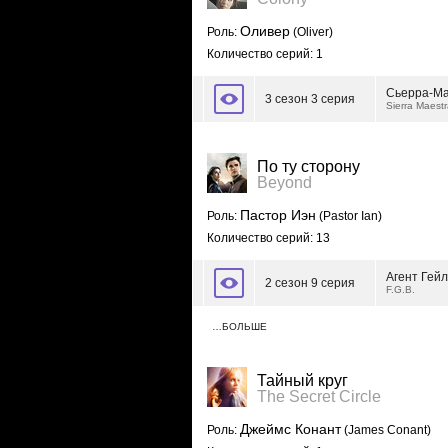
Оливер
Роль:
(Oliver)
Количество серий: 1
Сьерра-Ма
3 сезон 3 серия
Sierra Maest
По ту сторону
Beyond
Пастор Иэн
Роль:
(Pastor Ian)
Количество серий: 13
Агент Гей
2 сезон 9 серия
F.G.B.
…БОЛЬШЕ
Тайный круг
The Secret Circle
Джеймс Конант
Роль:
(James Conant)