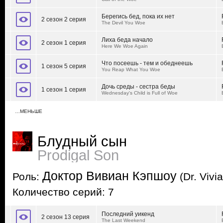
Берегись бед, пока их нет
2 сезон 2 серия
The Devil You Woe
Лиха беда начало
2 сезон 1 серия
Here We Woe Again
Что посеешь - тем и обеднеешь
1 сезон 5 серия
You Reap What You Woe
Дочь среды - сестра беды
1 сезон 1 серия
Wednesday's Child is Full of Woe
…МЕНЬШЕ
Блудный сын
Prodigal Son
Доктор Вивиан Кэпшоу
Роль:
(Dr. Viv
Количество серий: 7
Последний уикенд
2 сезон 13 серия
The Last Weekend