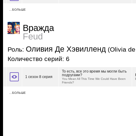
…БОЛЬШЕ
Вражда
Feud
Оливия Де Хэвилленд
Роль:
(Olivia de
Количество серий: 6
То есть, все это время мы могли быть
подругами?
1 сезон 8 серия
You Mean All This Time We Could Have Been
Friends?
…БОЛЬШЕ