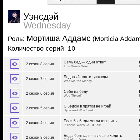
Уэнсдэй
Wednesday
Мортиша Аддамс
Роль:
(Morticia Adda
Количество серий: 10
Семь бед — один ответ
2 сезон 8 серия
This Means Woe
Бедовый платит дважды
2 сезон 7 серия
Woe Me the Money
Себе на беду
2 сезон 6 серия
Woe Thyself
С бедою в прятки не играй
2 сезон 5 серия
Hyde and Woe Seek
Если бы беды могли говорить
2 сезон 4 серия
If These Woes Could Talk
Беды бояться — в лес не ходить
2 сезон 3 серия
Call of the Woe