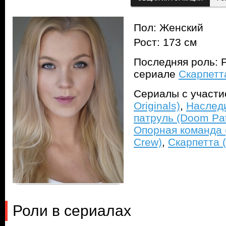
Пол: Женский
Рост: 173 см
Последняя роль: P
сериале
Скарпетта
Сериалы с участ
Originals)
,
Наследи
патруль (Doom Pat
Опорная команда (
Crew)
,
Скарпетта (
Роли в сериалах