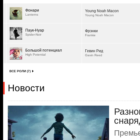
Фонари
Young Noah Macon
Lanterns
Young Noah Macon
Паук-Нуар
Фрэнки
Spider-Noir
Frankie
Большой потенциал
Гевин Рид
High Potential
Gavin Reed
ВСЕ РОЛИ (7)
Новости
Разно
снаря
Премь