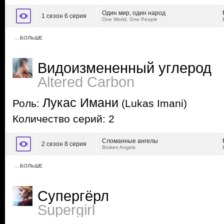
Один мир, один народ
1 сезон 6 серия
One World, One People
…БОЛЬШЕ
Видоизмененный углерод
Altered Carbon
Лукас Имани
Роль:
(Lukas Imani)
Количество серий: 2
Сломанные ангелы
2 сезон 8 серия
Broken Angels
…БОЛЬШЕ
Супергёрл
Supergirl