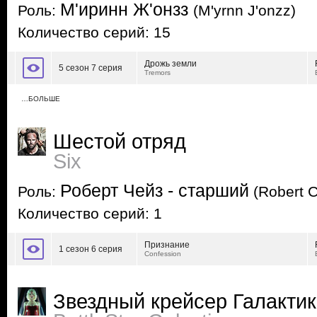
М'иринн Ж'онзз
Роль:
(M'yrnn J'onzz)
Количество серий: 15
Дрожь земли
5 сезон 7 серия
Tremors
…БОЛЬШЕ
Шестой отряд
Six
Роберт Чейз - старший
Роль:
(Robert C
Количество серий: 1
Признание
1 сезон 6 серия
Confession
Звездный крейсер Галакти