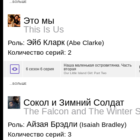
…БОЛЬШЕ
Это мы
This Is Us
Эйб Кларк
Роль:
(Abe Clarke)
Количество серий: 2
Наша маленькая островитянка. Часть
6 сезон 6 серия
вторая
Our Little Island Girl: Part Two
…БОЛЬШЕ
Сокол и Зимний Солдат
The Falcon and The Winter S
Айзая Брэдли
Роль:
(Isaiah Bradley)
Количество серий: 3