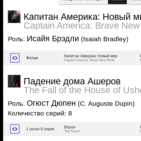
Капитан Америка: Новый м
Captain America: Brave New
Исайя Брэдли
Роль:
(Isaiah Bradley)
Капитан Америка: Новый мир
Фильм
Captain America: Brave New World
Падение дома Ашеров
The Fall of the House of Ush
Огюст Дюпен
Роль:
(C. Auguste Dupin)
Количество серий: 8
Ворон
1 сезон 8 серия
The Raven