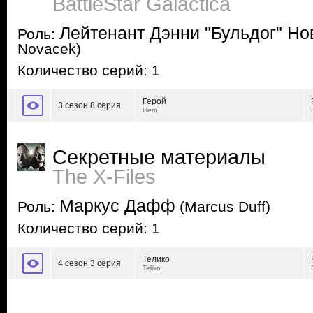
BattleStar Galactica
Лейтенант Дэнни "Бульдог" Но
Роль:
Novacek)
Количество серий: 1
Герой
3 сезон 8 серия
Hero
Секретные материалы
The X-Files
Маркус Дафф
Роль:
(Marcus Duff)
Количество серий: 1
Телико
4 сезон 3 серия
Teliko