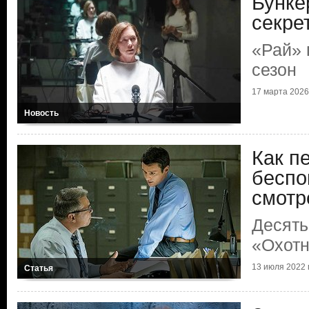
Бунке
секре
«Рай» 
сезон
17 марта 2026 
Новость
Как п
беспо
смотр
Десять
«Охотн
13 июля 2022 г
Статья