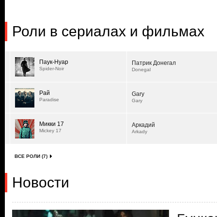
Роли в сериалах и фильмах
Паук-Нуар
Патрик Донегал
Spider-Noir
Donegal
Рай
Gary
Paradise
Gary
Микки 17
Аркадий
Mickey 17
Arkady
ВСЕ РОЛИ (7)
Новости