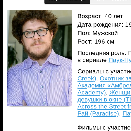
Возраст: 40 лет
Дата рождения: 1
Пол: Мужской
Рост: 196 см
Последняя роль: 
в сериале
Паук-Ну
Сериалы с участ
Creek)
,
Охотник за
Академия «Амбрел
Academy)
,
Женщин
девушки в окне (T
Across the Street f
Рай (Paradise)
,
Па
Фильмы с участи