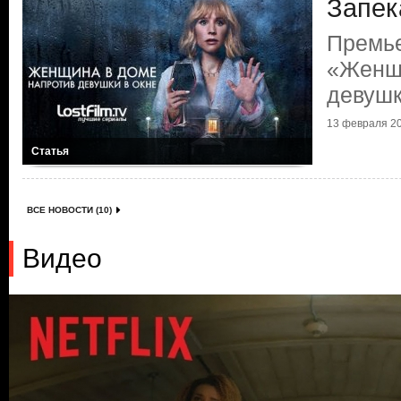
Запек
Премь
«Женщи
девушк
13 февраля 20
Статья
ВСЕ НОВОСТИ (10)
Видео