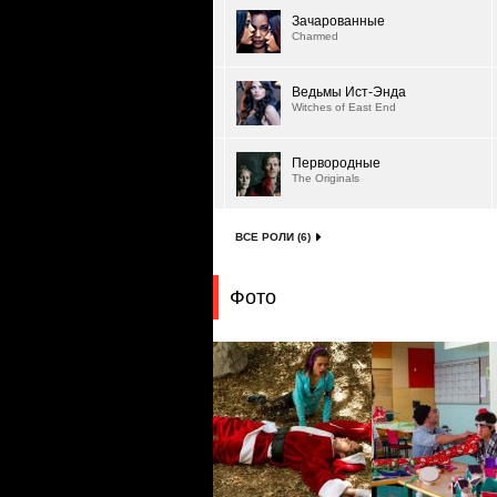
Зачарованные
Charmed
Ведьмы Ист-Энда
Witches of East End
Первородные
The Originals
ВСЕ РОЛИ (6)
Фото