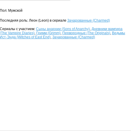
Пол: Мужской
Последняя роль: Леон (Leon) в сериале
Зачарованные (Charmed)
Сериалы с участием:
Сыны анархии (Sons of Anarchy)
,
Дневники вампира
(The Vampire Diaries)
,
Гримм (Grimm)
,
Первородные (The Originals)
,
Ведьмы
Ист-Энда (Witches of East End)
,
Зачарованные (Charmed)