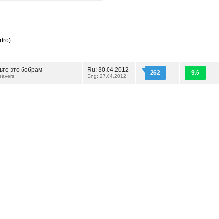
fro)
ьте это бобрам
Ru: 30.04.2012
262
9.6
Beavers
Eng: 27.04.2012