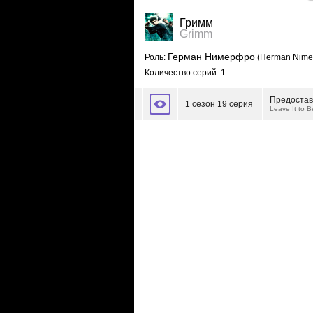
Гримм
Grimm
Герман Нимерфро
Роль:
(Herman Nimer
Количество серий: 1
Предостав
1 сезон 19 серия
Leave It to 