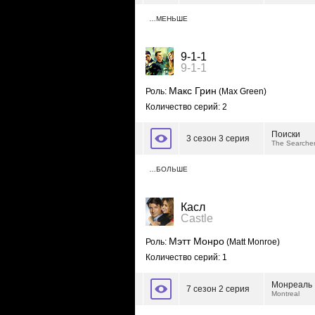
…МЕНЬШЕ
9-1-1
9-1-1
Макс Грин
Роль:
(Max Green)
Количество серий: 2
Поиски
3 сезон 3 серия
The Searche
…БОЛЬШЕ
Касл
Castle
Мэтт Монро
Роль:
(Matt Monroe)
Количество серий: 1
Монреаль
7 сезон 2 серия
Montreal