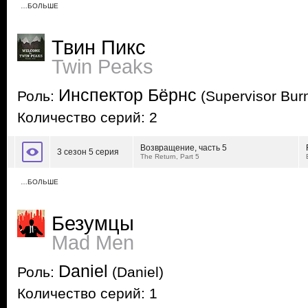
…БОЛЬШЕ
Твин Пикс
Twin Peaks
Инспектор Бёрнс
Роль:
(Supervisor Bur
Количество серий: 2
Возвращение, часть 5
3 сезон 5 серия
The Return, Part 5
…БОЛЬШЕ
Безумцы
Mad Men
Daniel
Роль:
(Daniel)
Количество серий: 1