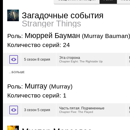
Загадочные события
Stranger Things
Мюррей Бауман
Роль:
(Murray Bauman
Количество серий: 24
Эта сторона
5 сезон 8 серия
Chapter Eight: The Rightside Up
…БОЛЬШЕ
Murray
Роль:
(Murray)
Количество серий: 1
Часть пятая. Подчиненные
3 сезон 5 серия
Chapter Five: The Flayed