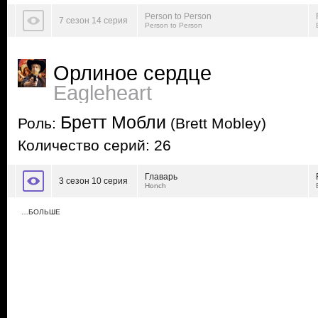
Person to Person
7 сезон 14 серия
Person to Person
Орлиное сердце
Eagleheart
Бретт Мобли
Роль:
(Brett Mobley)
Количество серий: 26
Главарь
3 сезон 10 серия
Honch
…БОЛЬШЕ