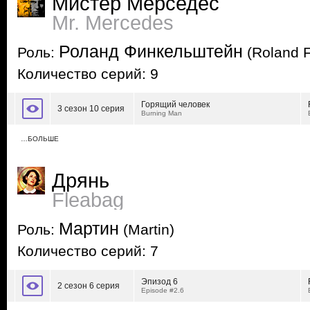
Мистер Мерседес
Mr. Mercedes
Роланд Финкельштейн
Роль:
(Roland F
Количество серий: 9
Горящий человек
3 сезон 10 серия
Burning Man
…БОЛЬШЕ
Дрянь
Fleabag
Мартин
Роль:
(Martin)
Количество серий: 7
Эпизод 6
2 сезон 6 серия
Episode #2.6