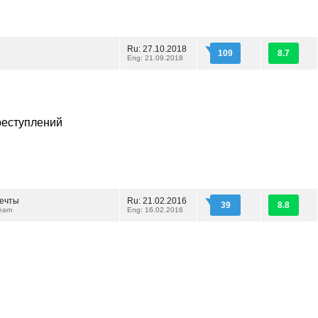
Ru: 27.10.2018
109
8.7
Eng: 21.09.2018
реступлений
ечты
Ru: 21.02.2016
39
8.8
Team
Eng: 16.02.2016