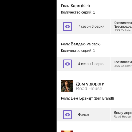
Карл
Роль:
(Karl)
Количество серий: 1
Космически
7 сезон 6 серия
"Беспреде
USS Callister:
Валдак
Роль:
(Valdack)
Количество серий: 1
Космическ
4 сезон 1 серия
USS Callister
Дом у дороги
Road House
Бен Брэндт
Роль:
(Ben Brandt)
Дом у доро
Фильм
Road House