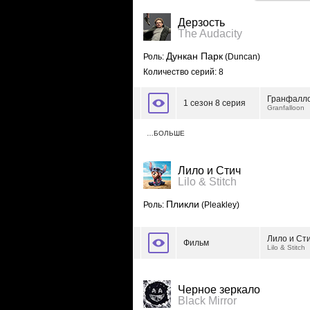
Дерзость
The Audacity
Дункан Парк
Роль:
(Duncan)
Количество серий: 8
Гранфалл
1 сезон 8 серия
Granfalloon
…БОЛЬШЕ
Лило и Стич
Lilo & Stitch
Пликли
Роль:
(Pleakley)
Лило и Ст
Фильм
Lilo & Stitch
Черное зеркало
Black Mirror