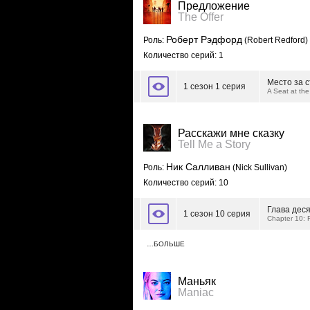
Предложение
The Offer
Роберт Рэдфорд
Роль:
(Robert Redford)
Количество серий: 1
Место за 
1 сезон 1 серия
A Seat at the
Расскажи мне сказку
Tell Me a Story
Ник Салливан
Роль:
(Nick Sullivan)
Количество серий: 10
Глава дес
1 сезон 10 серия
Chapter 10: 
…БОЛЬШЕ
Маньяк
Maniac