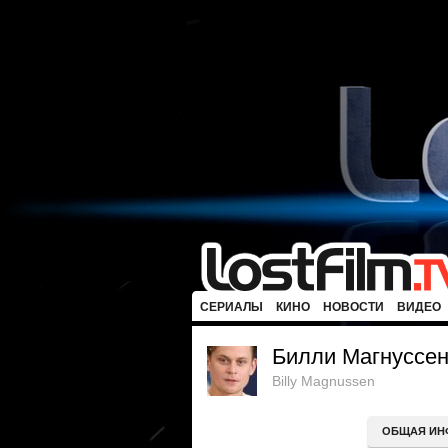
СЕРИАЛЫ
КИНО
НОВОСТИ
ВИДЕО
Билли Магнуссе
Billy Magnussen
ОБЩАЯ ИН