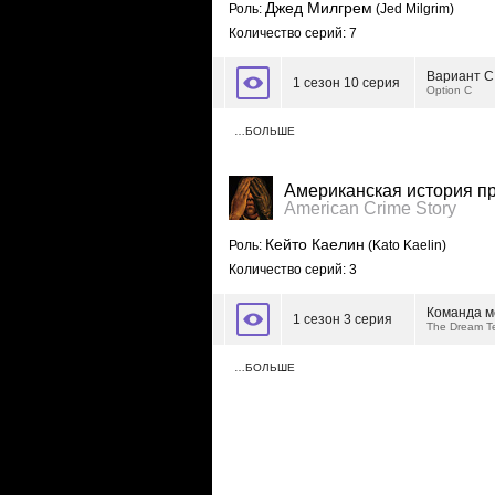
Джед Милгрем
Роль:
(Jed Milgrim)
Количество серий: 7
Вариант C
1 сезон 10 серия
Option C
…БОЛЬШЕ
Американская история п
American Crime Story
Кейто Каелин
Роль:
(Kato Kaelin)
Количество серий: 3
Команда м
1 сезон 3 серия
The Dream 
…БОЛЬШЕ