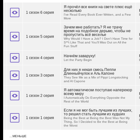
Я прочёл все книги на свете плюс ещё
несколько
1 сезон 6 серия
I've Read Every Book Ever Written, and a Few
More
Зачем мне работать? Я не трачу
время на подобное дерьмо, чтобы не
пропустить всё веселье
1 сезон 5 серия
Why Would I Have a Job? I Don't Have Time for
S**t Like That and You'll Miss Out on All the
Fun Stuff
Начнём заваруху!
1 сезон 4 серия
Let the Party Begin
Для них я некая смесь Пеппи
Длинныйчулок и Аль Капоне
1 сезон 3 серия
They See Me as a Mix of Pippi Longstocking
and Al Capone
Я автоматически поступаю наперекор
всему миру
1 сезон 2 серия
I Automatically Do Everything Opposite the
Rest of the World
Если я не мог быть лучшим из лучших,
то решил стать лучшим из худших
1 сезон 1 серия
Being the Best at Being the Best Was Not My
Thing, So I Decided to Be the Best at Being
the Worst
…МЕНЬШЕ