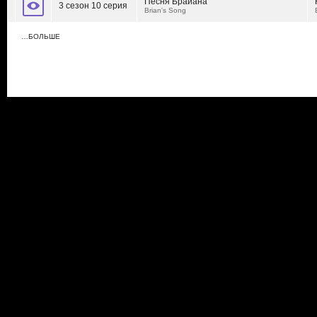
Песня Брайана
3 сезон 10 серия
Brian's Song
…БОЛЬШЕ