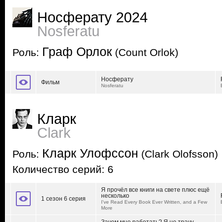
Носферату 2024
Nosferatu
Граф Орлок
Роль:
(Count Orlok)
Носферату
Фильм
Nosferatu
Кларк
Clark
Кларк Улофссон
Роль:
(Clark Olofsson)
Количество серий: 6
Я прочёл все книги на свете плюс ещё
несколько
1 сезон 6 серия
I've Read Every Book Ever Written, and a Few
More