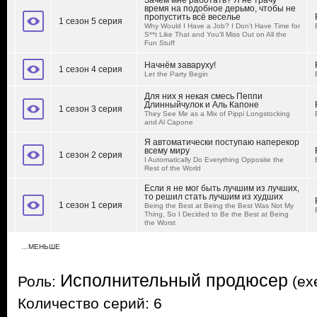
Зачем мне работать? Я не трачу
время на подобное дерьмо, чтобы не
пропустить всё веселье
1 сезон 5 серия
Why Would I Have a Job? I Don't Have Time for
S**t Like That and You'll Miss Out on All the
Fun Stuff
Начнём заваруху!
1 сезон 4 серия
Let the Party Begin
Для них я некая смесь Пеппи
Длинныйчулок и Аль Капоне
1 сезон 3 серия
They See Me as a Mix of Pippi Longstocking
and Al Capone
Я автоматически поступаю наперекор
всему миру
1 сезон 2 серия
I Automatically Do Everything Opposite the
Rest of the World
Если я не мог быть лучшим из лучших,
то решил стать лучшим из худших
1 сезон 1 серия
Being the Best at Being the Best Was Not My
Thing, So I Decided to Be the Best at Being
the Worst
…МЕНЬШЕ
Исполнительный продюсер
Роль:
(exe
Количество серий: 6