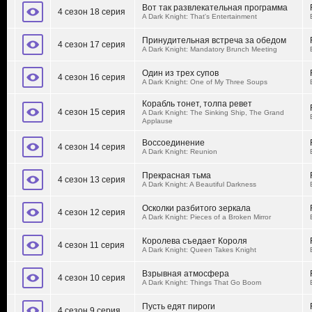
Вот так развлекательная программа
4 сезон 18 серия
A Dark Knight: That's Entertainment
Принудительная встреча за обедом
4 сезон 17 серия
A Dark Knight: Mandatory Brunch Meeting
Один из трех супов
4 сезон 16 серия
A Dark Knight: One of My Three Soups
Корабль тонет, толпа ревет
4 сезон 15 серия
A Dark Knight: The Sinking Ship, The Grand
Applause
Воссоединение
4 сезон 14 серия
A Dark Knight: Reunion
Прекрасная тьма
4 сезон 13 серия
A Dark Knight: A Beautiful Darkness
Осколки разбитого зеркала
4 сезон 12 серия
A Dark Knight: Pieces of a Broken Mirror
Королева съедает Короля
4 сезон 11 серия
A Dark Knight: Queen Takes Knight
Взрывная атмосфера
4 сезон 10 серия
A Dark Knight: Things That Go Boom
Пусть едят пироги
4 сезон 9 серия