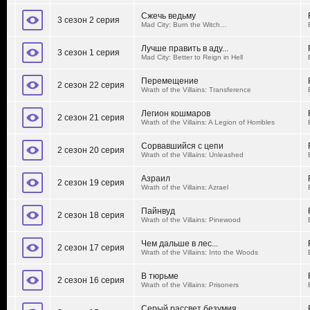
Сжечь ведьму
3 сезон 2 серия
Mad City: Burn the Witch…
Лучше править в аду...
3 сезон 1 серия
Mad City: Better to Reign in Hell
Перемещение
2 сезон 22 серия
Wrath of the Villains: Transference
Легион кошмаров
2 сезон 21 серия
Wrath of the Villains: A Legion of Horribles
Сорвавшийся с цепи
2 сезон 20 серия
Wrath of the Villains: Unleashed
Азраил
2 сезон 19 серия
Wrath of the Villains: Azrael
Пайнвуд
2 сезон 18 серия
Wrath of the Villains: Pinewood
Чем дальше в лес...
2 сезон 17 серия
Wrath of the Villains: Into the Woods
В тюрьме
2 сезон 16 серия
Wrath of the Villains: Prisoners
Серый рассвет безумия