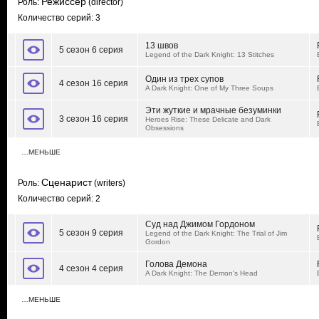
Режиссер
Роль:
(director)
Количество серий: 3
13 швов
5 сезон 6 серия
Legend of the Dark Knight: 13 Stitches
Один из трех супов
4 сезон 16 серия
A Dark Knight: One of My Three Soups
Эти жуткие и мрачные безуминки
3 сезон 16 серия
Heroes Rise: These Delicate and Dark
Obsessions
…МЕНЬШЕ
Сценарист
Роль:
(writers)
Количество серий: 2
Суд над Джимом Гордоном
5 сезон 9 серия
Legend of the Dark Knight: The Trial of Jim
Gordon
Голова Демона
4 сезон 4 серия
A Dark Knight: The Demon's Head
…МЕНЬШЕ