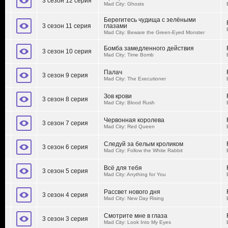
3 сезон 12 серия
Mad City: Ghosts
Берегитесь чудища с зелёными
3 сезон 11 серия
глазами
Mad City: Beware the Green-Eyed Monster
Бомба замедленного действия
3 сезон 10 серия
Mad City: Time Bomb
Палач
3 сезон 9 серия
Mad City: The Executioner
Зов крови
3 сезон 8 серия
Mad City: Blood Rush
Червонная королева
3 сезон 7 серия
Mad City: Red Queen
Следуй за белым кроликом
3 сезон 6 серия
Mad City: Follow the White Rabbit
Всё для тебя
3 сезон 5 серия
Mad City: Anything for You
Рассвет нового дня
3 сезон 4 серия
Mad City: New Day Rising
Смотрите мне в глаза
3 сезон 3 серия
Mad City: Look Into My Eyes