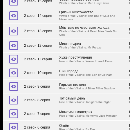
2 сезон 15 серия
Wrath of the Villains: Mad Grey Dawn
Грязь и ничтожество
2 сезон 14 серия
Wrath of the Villains: This Ball of Mud and
Meanness
Мёртвые не чувствуют холода
2 сезон 13 серия
Wrath of the Villains: A Dead Man Feels No
Cold
Мистер Фриз
2 сезон 12 серия
Wrath of the Villains: Mr. Freeze
Хуже преступления
2 сезон 11 серия
Rise of the Villains: Worse Than A Crime
Сын города
2 сезон 10 серия
Rise of the Villains: The Son of Gotham
Горькая пилюля
2 сезон 9 серия
Rise of the Villains: A Bitter Pill to Swallow
Тот самый день
2 сезон 8 серия
Rise of the Villains: Tonight's the Night
Мамочкин монстрик
2 сезон 7 серия
Rise of the Villains: Mommy's Little Monster
Огнём
2 сезон 6 серия
Rise of the Villains: By Fire