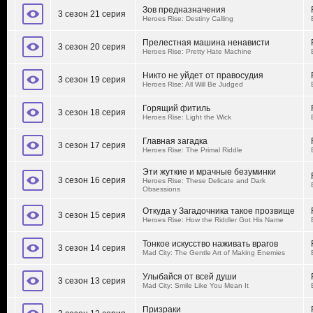
Зов предназначения
3 сезон 21 серия
Heroes Rise: Destiny Calling
Прелестная машина ненависти
3 сезон 20 серия
Heroes Rise: Pretty Hate Machine
Никто не уйдет от правосудия
3 сезон 19 серия
Heroes Rise: All Will Be Judged
Горящий фитиль
3 сезон 18 серия
Heroes Rise: Light the Wick
Главная загадка
3 сезон 17 серия
Heroes Rise: The Primal Riddle
Эти жуткие и мрачные безуминки
3 сезон 16 серия
Heroes Rise: These Delicate and Dark
Obsessions
Откуда у Загадочника такое прозвище
3 сезон 15 серия
Heroes Rise: How the Riddler Got His Name
Тонкое искусство наживать врагов
3 сезон 14 серия
Mad City: The Gentle Art of Making Enemies
Улыбайся от всей души
3 сезон 13 серия
Mad City: Smile Like You Mean It
Призраки