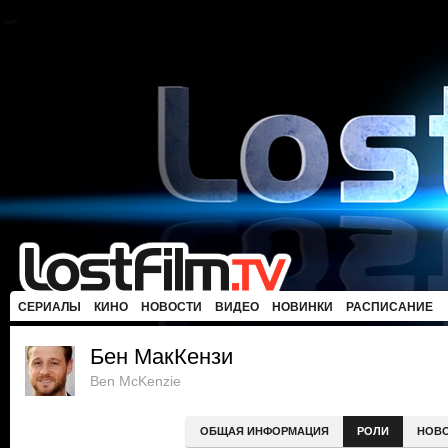
СЕРИАЛЫ
КИНО
НОВОСТИ
ВИДЕО
НОВИНКИ
РАСПИСАНИЕ
Бен МакКензи
Ben McKenzie
ОБЩАЯ ИНФОРМАЦИЯ
РОЛИ
НОВ