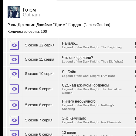
Готэм
Gotham
Детектив Джеймс "Джим" Гордон
Роль:
(James Gordon)
Количество серий: 100
Начало...
5 сезон 12 серия
Legend of the Dark Knight: The Beginning...
Что они сделали?
5 сезон 11 серия
Legend of the Dark Knight: They Did What?
Я - Бэйн
5 сезон 10 серия
Legend of the Dark Knight: I Am Bane
Суд над Джимом Гордоном
5 сезон 9 серия
Legend of the Dark Knight: The Trial of Jim
Gordon
Ничего необычного
5 сезон 8 серия
Legend of the Dark Knight: Nothing's
Shocking
Эйс Кемикалс
5 сезон 7 серия
Legend of the Dark Knight: Ace Chemicals
13 швов
5 сезон 6 серия