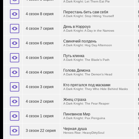
A Dark Knight: Let Them Eat Pie
Перестань бить сам себя
4 сезон 8 серия
A Dark Knight: Stop Hitting Yourself
День в Нэрроуз
4 сезон 7 серия
A Dark Knight: A Day in the Narrows
Свинячий полдень
4 сезон 6 серия
A Dark Knight: Hog Day Afternoon
Путь клинка
4 сезон 5 серия
A Dark Knight: The Blade's Path
Голова Демона
4 сезон 4 серия
A Dark Knight: The Demon's Head
Кто прятался под масками
4 сезон 3 серия
A Dark Knight: They Who Hide Behind Masks
Жнец страха
4 сезон 2 серия
A Dark Knight: The Fear Reaper
Пингвинов Мир
4 сезон 1 серия
A Dark Knight: Pax Penguina
Черная душа
3 сезон 22 серия
Heroes Rise: HeavyDirtySoul