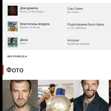
Дом дракона
Сир Сорен
House of the Dragon
Ser Soren
Властелины воздуха
Подполковник Билл Аринг
Masters of the Air
Lt. Col. Bill Aring
Дюна
Ассасин
Dune
Sardaukar Assassin
ВСЕ РОЛИ (3)
Фото