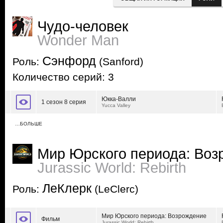
Чудо-человек
Wonder Man
Сэнфорд
Роль:
(Sanford)
Количество серий: 3
Юкка-Валли
1 сезон 8 серия
Yucca Valley
…БОЛЬШЕ
Мир Юрского периода: Воз
Jurassic World: Rebirth
ЛеКлерк
Роль:
(LeClerc)
Мир Юрского периода: Возрождение
Фильм
Jurassic World: Rebirth