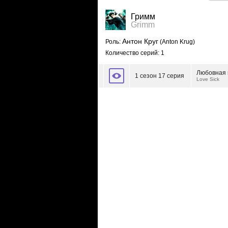
Гримм
Grimm
Антон Круг
Роль:
(Anton Krug)
Количество серий: 1
Любовная 
1 сезон 17 серия
Love Sick