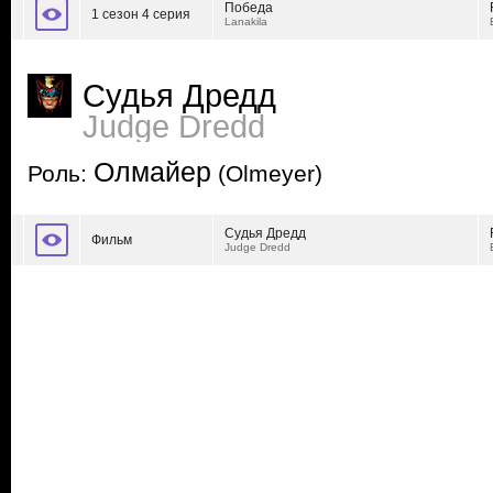
Победа
1 сезон 4 серия
Lanakila
Судья Дредд
Judge Dredd
Олмайер
Роль:
(Olmeyer)
Судья Дредд
Фильм
Judge Dredd