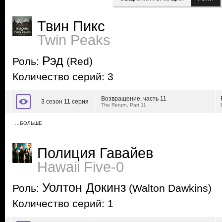
Твин Пикс
Twin Peaks
Рэд
Роль:
(Red)
Количество серий: 3
Возвращение, часть 11
3 сезон 11 серия
The Return, Part 11
…БОЛЬШЕ
Полиция Гавайев
Hawaii Five-0
Уолтон Докинз
Роль:
(Walton Dawkins)
Количество серий: 1