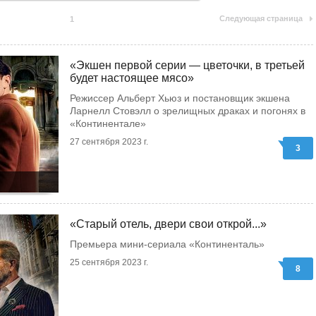
Следующая страница
1
«Экшен первой серии — цветочки, в третьей
будет настоящее мясо»
Режиссер Альберт Хьюз и постановщик экшена
Ларнелл Стовэлл о зрелищных драках и погонях в
«Континентале»
27 сентября 2023 г.
3
«Старый отель, двери свои открой...»
Премьера мини-сериала «Континенталь»
25 сентября 2023 г.
8